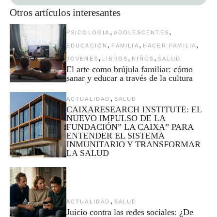
Otros artículos interesantes
,
,
PSICOLOGIA
ADOLESCENTES
,
,
,
EDUCACION
FAMILIA
HACER FAMILIA
,
,
,
JOVENES
LIBROS
NIÑOS
SALUD
El arte como brújula familiar: cómo
sanar y educar a través de la cultura
,
ACTUALIDAD
SALUD
CAIXARESEARCH INSTITUTE: EL
NUEVO IMPULSO DE LA
FUNDACIÓN” LA CAIXA” PARA
ENTENDER EL SISTEMA
INMUNITARIO Y TRANSFORMAR
LA SALUD
,
ACTUALIDAD
SALUD
Juicio contra las redes sociales: ¿De