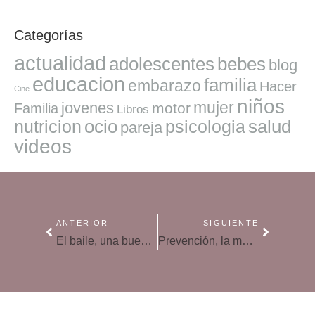
Categorías
actualidad
adolescentes
bebes
blog
educacion
familia
embarazo
Hacer
Cine
niños
mujer
jovenes
motor
Familia
Libros
ocio
salud
nutricion
psicologia
pareja
videos
ANTERIOR
SIGUIENTE
El baile, una buena opción contra la hipertensión en mayores
Prevención, la mejor medicina contra el resfriado