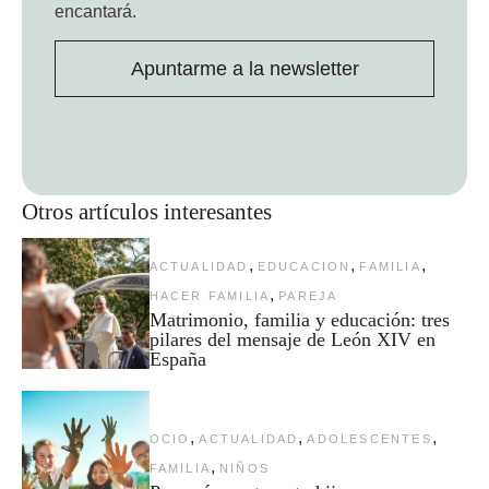
encantará.
Apuntarme a la newsletter
Otros artículos interesantes
,
,
,
ACTUALIDAD
EDUCACION
FAMILIA
,
HACER FAMILIA
PAREJA
Matrimonio, familia y educación: tres
pilares del mensaje de León XIV en
España
,
,
,
OCIO
ACTUALIDAD
ADOLESCENTES
,
FAMILIA
NIÑOS