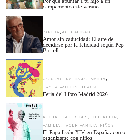
Por qué apuntar a tu hijo a un
campamento este verano
,
PAREJA
ACTUALIDAD
Amor sin caducidad: El arte de
decidirse por la felicidad según Pep
Borrell
,
,
,
OCIO
ACTUALIDAD
FAMILIA
,
HACER FAMILIA
LIBROS
Feria del Libro Madrid 2026
,
,
,
ACTUALIDAD
BEBES
EDUCACION
,
,
FAMILIA
HACER FAMILIA
NIÑOS
El Papa León XIV en España: cómo
organizarse con niños