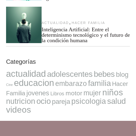
,
ACTUALIDAD
HACER FAMILIA
Inteligencia Artificial: Entre el
determinismo tecnológico y el futuro de
la condición humana
Categorías
actualidad
adolescentes
bebes
blog
educacion
familia
embarazo
Hacer
Cine
niños
mujer
jovenes
motor
Familia
Libros
ocio
salud
nutricion
psicologia
pareja
videos