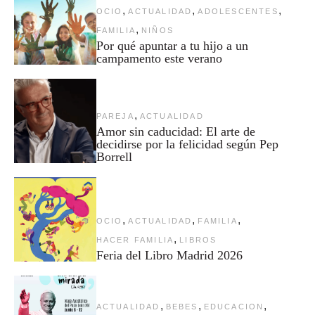
,
,
,
OCIO
ACTUALIDAD
ADOLESCENTES
,
FAMILIA
NIÑOS
Por qué apuntar a tu hijo a un
campamento este verano
,
PAREJA
ACTUALIDAD
Amor sin caducidad: El arte de
decidirse por la felicidad según Pep
Borrell
,
,
,
OCIO
ACTUALIDAD
FAMILIA
,
HACER FAMILIA
LIBROS
Feria del Libro Madrid 2026
,
,
,
ACTUALIDAD
BEBES
EDUCACION