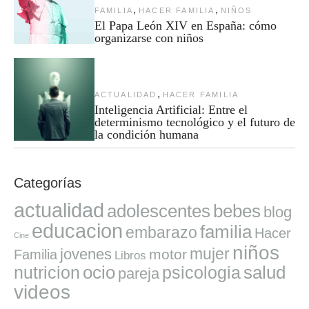
,
,
FAMILIA
HACER FAMILIA
NIÑOS
El Papa León XIV en España: cómo
organizarse con niños
,
ACTUALIDAD
HACER FAMILIA
Inteligencia Artificial: Entre el
determinismo tecnológico y el futuro de
la condición humana
Categorías
actualidad
adolescentes
bebes
blog
educacion
familia
embarazo
Hacer
Cine
niños
mujer
jovenes
motor
Familia
Libros
ocio
salud
nutricion
psicologia
pareja
videos