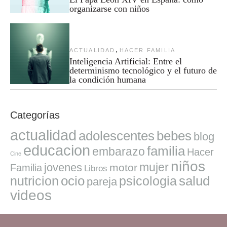
organizarse con niños
,
ACTUALIDAD
HACER FAMILIA
Inteligencia Artificial: Entre el
determinismo tecnológico y el futuro de
la condición humana
Categorías
actualidad
adolescentes
bebes
blog
educacion
familia
embarazo
Hacer
Cine
niños
mujer
jovenes
motor
Familia
Libros
ocio
salud
nutricion
psicologia
pareja
videos