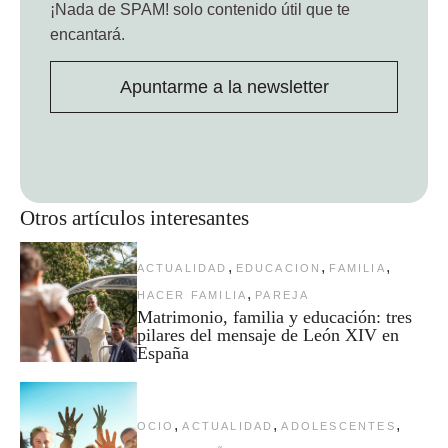
¡Nada de SPAM!
solo contenido útil que te
encantará.
Apuntarme a la newsletter
Otros artículos interesantes
,
,
,
ACTUALIDAD
EDUCACION
FAMILIA
,
HACER FAMILIA
PAREJA
Matrimonio, familia y educación: tres
pilares del mensaje de León XIV en
España
,
,
,
OCIO
ACTUALIDAD
ADOLESCENTES