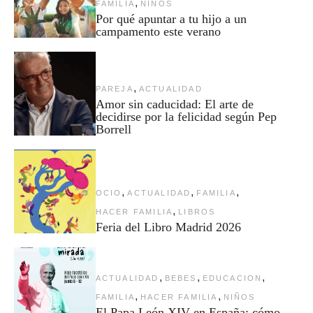
,
FAMILIA
NIÑOS
Por qué apuntar a tu hijo a un
campamento este verano
,
PAREJA
ACTUALIDAD
Amor sin caducidad: El arte de
decidirse por la felicidad según Pep
Borrell
,
,
,
OCIO
ACTUALIDAD
FAMILIA
,
HACER FAMILIA
LIBROS
Feria del Libro Madrid 2026
,
,
,
ACTUALIDAD
BEBES
EDUCACION
,
,
FAMILIA
HACER FAMILIA
NIÑOS
El Papa León XIV en España: cómo