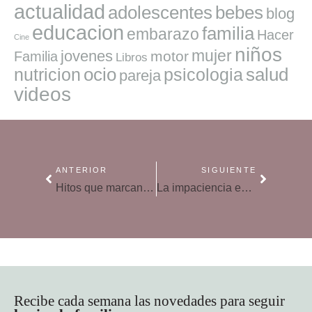
actualidad
adolescentes
bebes
blog
educacion
familia
embarazo
Hacer
Cine
niños
mujer
jovenes
motor
Familia
Libros
ocio
salud
nutricion
psicologia
pareja
videos
ANTERIOR
SIGUIENTE
Hitos que marcan el desarrollo del adolescente
La impaciencia en la adolescencia: aprende a esperar
Recibe cada semana las novedades para seguir