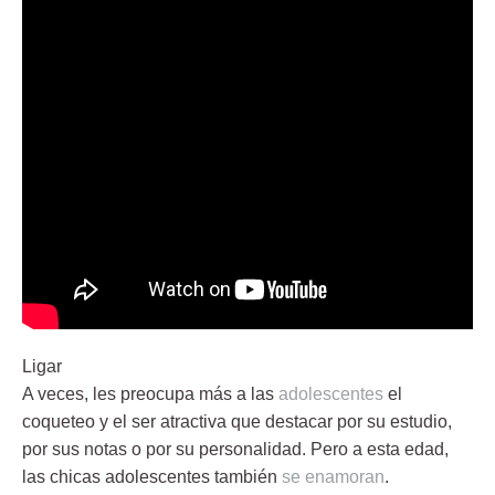
Ligar
A veces, les preocupa más a las
adolescentes
el
coqueteo y el ser atractiva que destacar por su estudio,
por sus notas o por su personalidad. Pero a esta edad,
las chicas adolescentes también
se enamoran
.