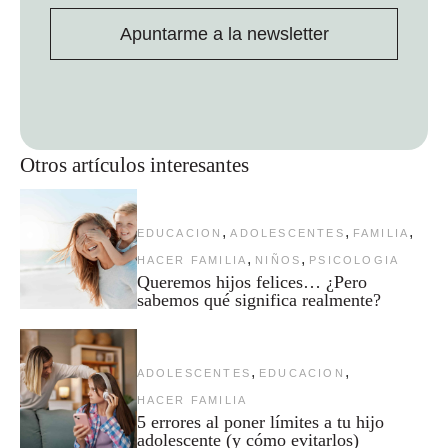
Apuntarme a la newsletter
Otros artículos interesantes
,
,
,
EDUCACION
ADOLESCENTES
FAMILIA
,
,
HACER FAMILIA
NIÑOS
PSICOLOGIA
Queremos hijos felices… ¿Pero
sabemos qué significa realmente?
,
,
ADOLESCENTES
EDUCACION
HACER FAMILIA
5 errores al poner límites a tu hijo
adolescente (y cómo evitarlos)