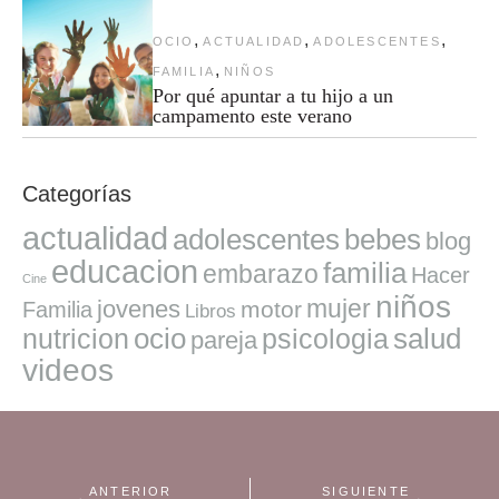
,
,
,
OCIO
ACTUALIDAD
ADOLESCENTES
,
FAMILIA
NIÑOS
Por qué apuntar a tu hijo a un
campamento este verano
Categorías
actualidad
adolescentes
bebes
blog
educacion
familia
embarazo
Hacer
Cine
niños
mujer
jovenes
motor
Familia
Libros
ocio
salud
nutricion
psicologia
pareja
videos
ANTERIOR
SIGUIENTE