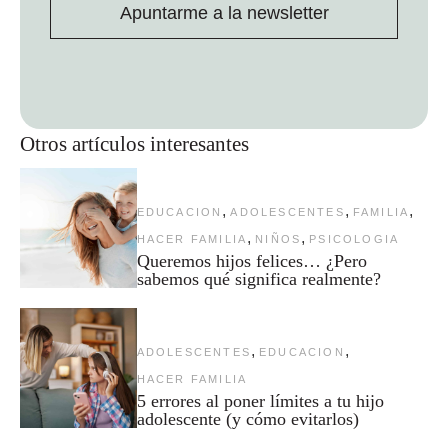
Apuntarme a la newsletter
Otros artículos interesantes
,
,
,
EDUCACION
ADOLESCENTES
FAMILIA
,
,
HACER FAMILIA
NIÑOS
PSICOLOGIA
Queremos hijos felices… ¿Pero
sabemos qué significa realmente?
,
,
ADOLESCENTES
EDUCACION
HACER FAMILIA
5 errores al poner límites a tu hijo
adolescente (y cómo evitarlos)