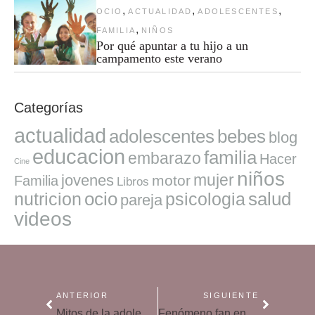
,
,
,
OCIO
ACTUALIDAD
ADOLESCENTES
,
FAMILIA
NIÑOS
Por qué apuntar a tu hijo a un
campamento este verano
Categorías
actualidad
adolescentes
bebes
blog
educacion
familia
embarazo
Hacer
Cine
niños
mujer
jovenes
motor
Familia
Libros
ocio
salud
nutricion
psicologia
pareja
videos
ANTERIOR
SIGUIENTE
Mitos de la adolescencia sin evidencia científica
Fenómeno fan en adolescentes, cuándo es normal y cuándo hay que preocuparse