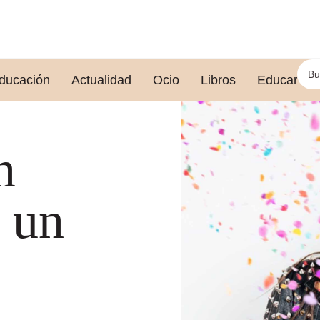
ducación
Actualidad
Ocio
Libros
Educar le
n
: un