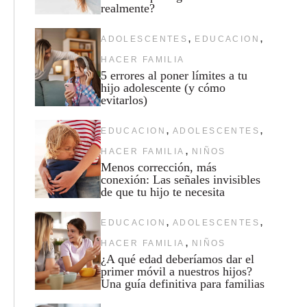
realmente?
,
,
ADOLESCENTES
EDUCACION
HACER FAMILIA
5 errores al poner límites a tu
hijo adolescente (y cómo
evitarlos)
,
,
EDUCACION
ADOLESCENTES
,
HACER FAMILIA
NIÑOS
Menos corrección, más
conexión: Las señales invisibles
de que tu hijo te necesita
,
,
EDUCACION
ADOLESCENTES
,
HACER FAMILIA
NIÑOS
¿A qué edad deberíamos dar el
primer móvil a nuestros hijos?
Una guía definitiva para familias