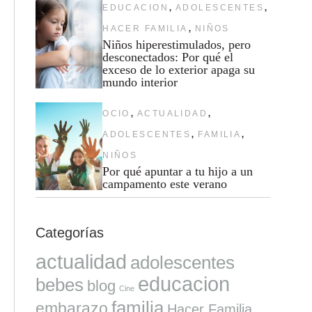
,
,
EDUCACION
ADOLESCENTES
,
HACER FAMILIA
NIÑOS
Niños hiperestimulados, pero
desconectados: Por qué el
exceso de lo exterior apaga su
mundo interior
,
,
OCIO
ACTUALIDAD
,
,
ADOLESCENTES
FAMILIA
NIÑOS
Por qué apuntar a tu hijo a un
campamento este verano
Categorías
actualidad
adolescentes
educacion
bebes
blog
Cine
familia
embarazo
Hacer Familia