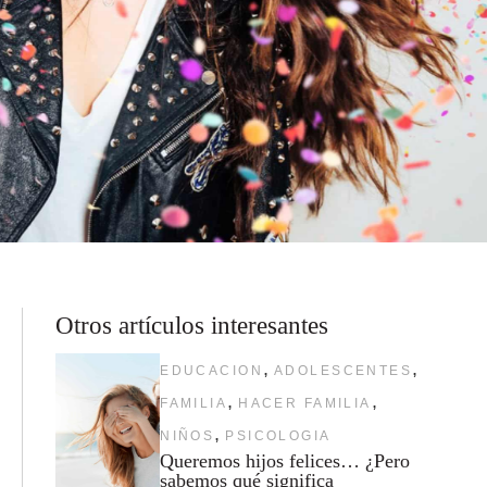
Otros artículos interesantes
,
,
EDUCACION
ADOLESCENTES
,
,
FAMILIA
HACER FAMILIA
,
NIÑOS
PSICOLOGIA
Queremos hijos felices… ¿Pero
sabemos qué significa