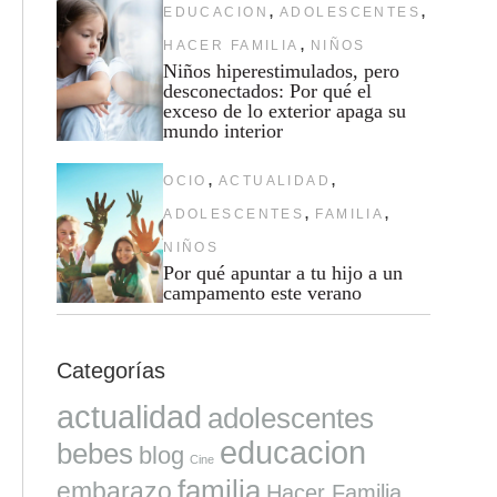
,
,
EDUCACION
ADOLESCENTES
,
HACER FAMILIA
NIÑOS
Niños hiperestimulados, pero
desconectados: Por qué el
exceso de lo exterior apaga su
mundo interior
,
,
OCIO
ACTUALIDAD
,
,
ADOLESCENTES
FAMILIA
NIÑOS
Por qué apuntar a tu hijo a un
campamento este verano
Categorías
actualidad
adolescentes
educacion
bebes
blog
Cine
familia
embarazo
Hacer Familia