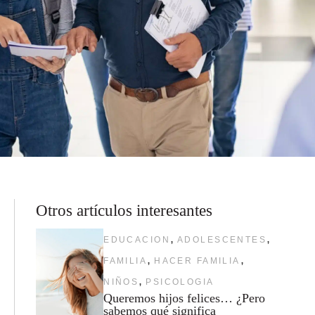
Otros artículos interesantes
,
,
EDUCACION
ADOLESCENTES
,
,
FAMILIA
HACER FAMILIA
,
NIÑOS
PSICOLOGIA
Queremos hijos felices… ¿Pero
sabemos qué significa