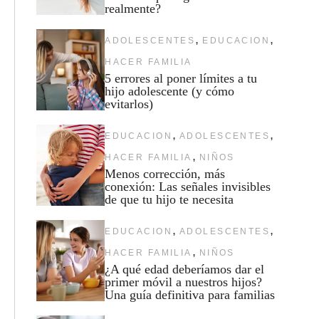
realmente?
,
,
ADOLESCENTES
EDUCACION
HACER FAMILIA
5 errores al poner límites a tu
hijo adolescente (y cómo
evitarlos)
,
,
EDUCACION
ADOLESCENTES
,
HACER FAMILIA
NIÑOS
Menos corrección, más
conexión: Las señales invisibles
de que tu hijo te necesita
,
,
EDUCACION
ADOLESCENTES
,
HACER FAMILIA
NIÑOS
¿A qué edad deberíamos dar el
primer móvil a nuestros hijos?
Una guía definitiva para familias