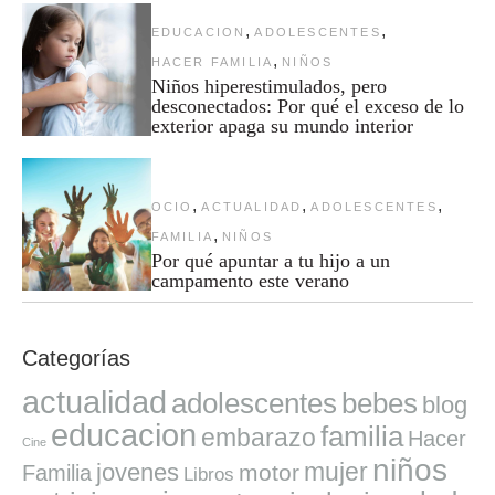
,
,
EDUCACION
ADOLESCENTES
,
HACER FAMILIA
NIÑOS
Niños hiperestimulados, pero
desconectados: Por qué el exceso de lo
exterior apaga su mundo interior
,
,
,
OCIO
ACTUALIDAD
ADOLESCENTES
,
FAMILIA
NIÑOS
Por qué apuntar a tu hijo a un
campamento este verano
Categorías
actualidad
adolescentes
bebes
blog
educacion
familia
embarazo
Hacer
Cine
niños
mujer
jovenes
motor
Familia
Libros