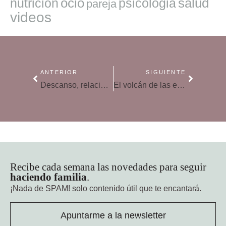
ocio
salud
nutricion
psicologia
pareja
videos
ANTERIOR
SIGUIENTE
Descanso, relaciones sociales y actividad física, ingredientes de una buena salud mental
El volcán de las emociones de los adolescentes, ¿cómo entenderles?
Recibe cada semana las novedades para seguir
haciendo familia
.
¡Nada de SPAM!
solo contenido útil que te encantará.
Apuntarme a la newsletter