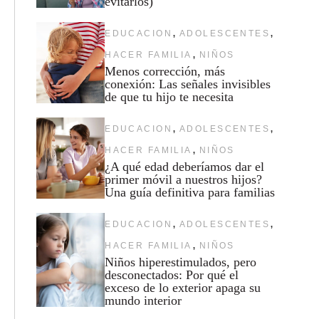
evitarlos)
,
,
EDUCACION
ADOLESCENTES
,
HACER FAMILIA
NIÑOS
Menos corrección, más
conexión: Las señales invisibles
de que tu hijo te necesita
,
,
EDUCACION
ADOLESCENTES
,
HACER FAMILIA
NIÑOS
¿A qué edad deberíamos dar el
primer móvil a nuestros hijos?
Una guía definitiva para familias
,
,
EDUCACION
ADOLESCENTES
,
HACER FAMILIA
NIÑOS
Niños hiperestimulados, pero
desconectados: Por qué el
exceso de lo exterior apaga su
mundo interior