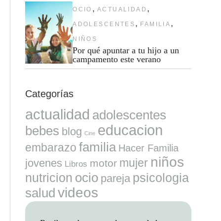
,
,
OCIO
ACTUALIDAD
,
,
ADOLESCENTES
FAMILIA
NIÑOS
Por qué apuntar a tu hijo a un
campamento este verano
Categorías
actualidad
adolescentes
educacion
bebes
blog
Cine
familia
embarazo
Hacer Familia
niños
mujer
jovenes
motor
Libros
ocio
nutricion
psicologia
pareja
videos
salud