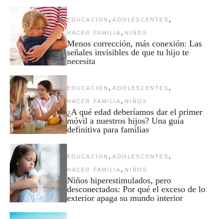
,
,
EDUCACION
ADOLESCENTES
,
HACER FAMILIA
NIÑOS
Menos corrección, más conexión: Las
señales invisibles de que tu hijo te
necesita
,
,
EDUCACION
ADOLESCENTES
,
HACER FAMILIA
NIÑOS
¿A qué edad deberíamos dar el primer
móvil a nuestros hijos? Una guía
definitiva para familias
,
,
EDUCACION
ADOLESCENTES
,
HACER FAMILIA
NIÑOS
Niños hiperestimulados, pero
desconectados: Por qué el exceso de lo
exterior apaga su mundo interior