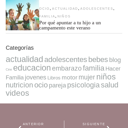
,
,
,
OCIO
ACTUALIDAD
ADOLESCENTES
,
FAMILIA
NIÑOS
Por qué apuntar a tu hijo a un
campamento este verano
Categorías
actualidad
adolescentes
bebes
blog
educacion
familia
embarazo
Hacer
Cine
niños
mujer
jovenes
motor
Familia
Libros
ocio
salud
nutricion
psicologia
pareja
videos
ANTERIOR
SIGUIENTE