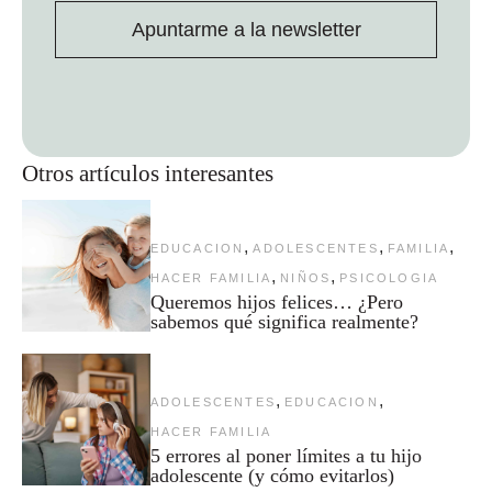
Apuntarme a la newsletter
Otros artículos interesantes
,
,
,
EDUCACION
ADOLESCENTES
FAMILIA
,
,
HACER FAMILIA
NIÑOS
PSICOLOGIA
Queremos hijos felices… ¿Pero
sabemos qué significa realmente?
,
,
ADOLESCENTES
EDUCACION
HACER FAMILIA
5 errores al poner límites a tu hijo
adolescente (y cómo evitarlos)