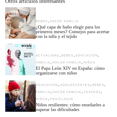
Otros artículos interesantes
,
BEBES
HACER FAMILIA
¿Qué capa de baño elegir para los
primeros meses? Consejos para acertar
con la talla y el tejido
,
,
,
ACTUALIDAD
BEBES
EDUCACION
,
,
FAMILIA
HACER FAMILIA
NIÑOS
El Papa León XIV en España: cómo
organizarse con niños
,
,
,
EDUCACION
ADOLESCENTES
BEBES
,
,
,
FAMILIA
HACER FAMILIA
JOVENES
,
NIÑOS
PSICOLOGIA
Niños resilientes: cómo enseñarles a
superar las dificultades