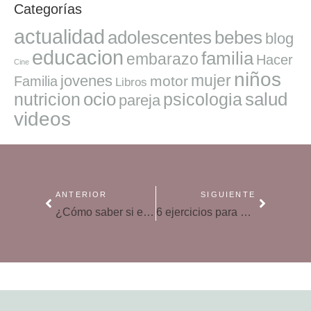
Categorías
actualidad
adolescentes
bebes
blog
educacion
familia
embarazo
Hacer
Cine
niños
mujer
jovenes
motor
Familia
Libros
ocio
salud
nutricion
psicologia
pareja
videos
ANTERIOR
SIGUIENTE
¿Cómo saber si el bebé se está alimentando con el pecho?
6 ejercicios para ampliar el vocabulario de los niños