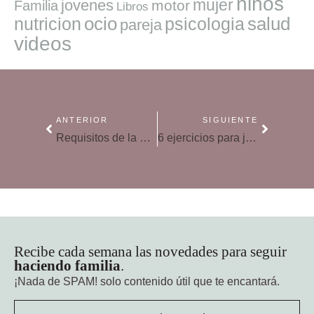
niños
mujer
jovenes
motor
Familia
Libros
ocio
salud
nutricion
psicologia
pareja
videos
ANTERIOR
SIGUIENTE
Requisitos de la piscina para los bebés
6 ejercicios para jugar y estimular a tu bebé desde el primer mes
Recibe cada semana las novedades para seguir
haciendo familia
.
¡Nada de SPAM!
solo contenido útil que te encantará.