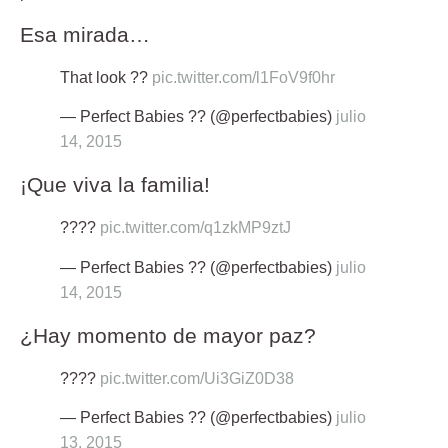
Esa mirada…
That look ??
pic.twitter.com/l1FoV9f0hr
— Perfect Babies ?? (@perfectbabies)
julio
14, 2015
¡Que viva la familia!
????
pic.twitter.com/q1zkMP9ztJ
— Perfect Babies ?? (@perfectbabies)
julio
14, 2015
¿Hay momento de mayor paz?
????
pic.twitter.com/Ui3GiZ0D38
— Perfect Babies ?? (@perfectbabies)
julio
13, 2015