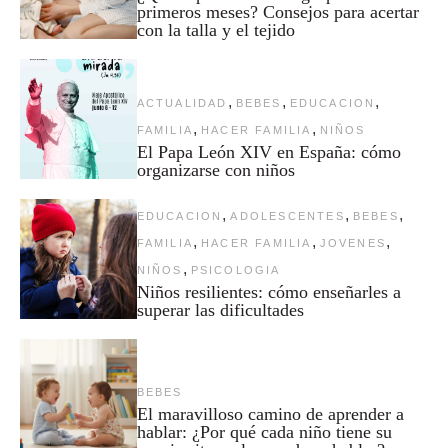
primeros meses? Consejos para acertar
con la talla y el tejido
,
,
,
ACTUALIDAD
BEBES
EDUCACION
,
,
FAMILIA
HACER FAMILIA
NIÑOS
El Papa León XIV en España: cómo
organizarse con niños
,
,
,
EDUCACION
ADOLESCENTES
BEBES
,
,
,
FAMILIA
HACER FAMILIA
JOVENES
,
NIÑOS
PSICOLOGIA
Niños resilientes: cómo enseñarles a
superar las dificultades
BEBES
El maravilloso camino de aprender a
hablar: ¿Por qué cada niño tiene su