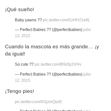
¡Qué sueño!
Baby yawns ??
pic.twitter.com/I1rHH21e8L
— Perfect Babies ?? (@perfectbabies)
julio
13, 2015
Cuando la mascota es más grande… ¡y
da igual!
So cute ??
pic.twitter.com/B9zlty2VHv
— Perfect Babies ?? (@perfectbabies)
julio
12, 2015
¡Tengo pies!
pic.twitter.com/ASjznrQszE