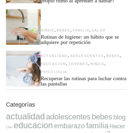
propio ritmo al aprender a hablar?
,
,
,
NIÑOS
BEBES
FAMILIA
SALUD
Rutinas de higiene: un hábito que se
adquiere por repetición
,
,
,
ACTUALIDAD
ADOLESCENTES
BEBES
,
,
,
EDUCACION
JOVENES
NIÑOS
PSICOLOGIA
Recuperar las rutinas para luchar contra
las pantallas
Categorías
actualidad
adolescentes
bebes
blog
educacion
familia
embarazo
Hacer
Cine