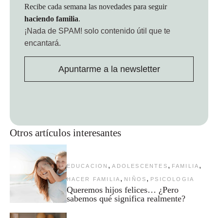
Recibe cada semana las novedades para seguir
haciendo familia
.
¡Nada de SPAM!
solo contenido útil que te
encantará.
Apuntarme a la newsletter
Otros artículos interesantes
,
,
,
EDUCACION
ADOLESCENTES
FAMILIA
,
,
HACER FAMILIA
NIÑOS
PSICOLOGIA
Queremos hijos felices… ¿Pero
sabemos qué significa realmente?