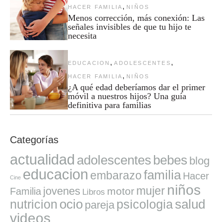
,
HACER FAMILIA
NIÑOS
Menos corrección, más conexión: Las
señales invisibles de que tu hijo te
necesita
,
,
EDUCACION
ADOLESCENTES
,
HACER FAMILIA
NIÑOS
¿A qué edad deberíamos dar el primer
móvil a nuestros hijos? Una guía
definitiva para familias
Categorías
actualidad
adolescentes
bebes
blog
educacion
familia
embarazo
Hacer
Cine
niños
mujer
jovenes
motor
Familia
Libros
ocio
salud
nutricion
psicologia
pareja
videos