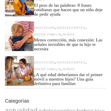
El peso de las palabras: 8 frases
cotidianas que hacen que un niño deje
de pedir ayuda
,
,
EDUCACION
ADOLESCENTES
,
HACER FAMILIA
NIÑOS
Menos corrección, más conexión: Las
señales invisibles de que tu hijo te
necesita
,
,
EDUCACION
ADOLESCENTES
,
HACER FAMILIA
NIÑOS
¿A qué edad deberíamos dar el primer
móvil a nuestros hijos? Una guía
definitiva para familias
Categorías
actualidad
adolescentes
bebes