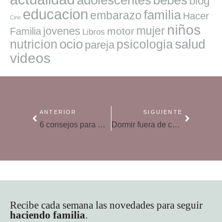
blog
educacion
familia
embarazo
Hacer
Cine
niños
mujer
jovenes
motor
Familia
Libros
ocio
salud
nutricion
psicologia
pareja
videos
ANTERIOR
SIGUIENTE
6 consejos para mejorar la comunicación con tus hijos
Dormir fuera de casa por primera vez, consejos para decidirse
Recibe cada semana las novedades para seguir
haciendo familia
.