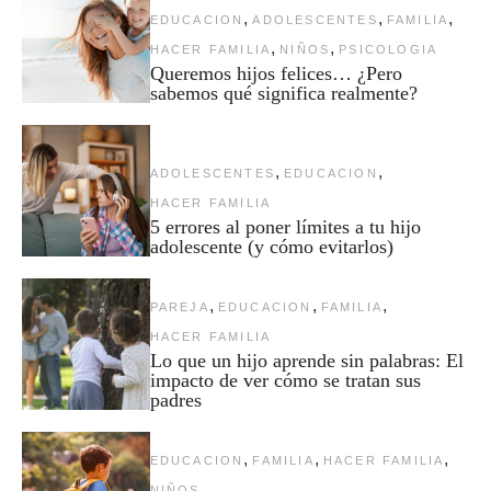
,
,
,
EDUCACION
ADOLESCENTES
FAMILIA
,
,
HACER FAMILIA
NIÑOS
PSICOLOGIA
Queremos hijos felices… ¿Pero
sabemos qué significa realmente?
,
,
ADOLESCENTES
EDUCACION
HACER FAMILIA
5 errores al poner límites a tu hijo
adolescente (y cómo evitarlos)
,
,
,
PAREJA
EDUCACION
FAMILIA
HACER FAMILIA
Lo que un hijo aprende sin palabras: El
impacto de ver cómo se tratan sus
padres
,
,
,
EDUCACION
FAMILIA
HACER FAMILIA
NIÑOS