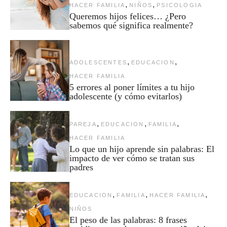
,
,
HACER FAMILIA
NIÑOS
PSICOLOGIA
Queremos hijos felices… ¿Pero
sabemos qué significa realmente?
,
,
ADOLESCENTES
EDUCACION
HACER FAMILIA
5 errores al poner límites a tu hijo
adolescente (y cómo evitarlos)
,
,
,
PAREJA
EDUCACION
FAMILIA
HACER FAMILIA
Lo que un hijo aprende sin palabras: El
impacto de ver cómo se tratan sus
padres
,
,
,
EDUCACION
FAMILIA
HACER FAMILIA
NIÑOS
El peso de las palabras: 8 frases