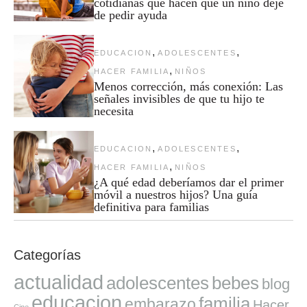
cotidianas que hacen que un niño deje
de pedir ayuda
,
,
EDUCACION
ADOLESCENTES
,
HACER FAMILIA
NIÑOS
Menos corrección, más conexión: Las
señales invisibles de que tu hijo te
necesita
,
,
EDUCACION
ADOLESCENTES
,
HACER FAMILIA
NIÑOS
¿A qué edad deberíamos dar el primer
móvil a nuestros hijos? Una guía
definitiva para familias
Categorías
actualidad
adolescentes
bebes
blog
educacion
familia
embarazo
Hacer
Cine