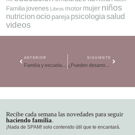
niños
mujer
jovenes
motor
Familia
Libros
ocio
salud
nutricion
psicologia
pareja
videos
ANTERIOR
SIGUIENTE
Familia y escuela los pilares de la educación
¿Pueden desarrollar los niños más de un trastorno de aprendizaje?
Recibe cada semana las novedades para seguir
haciendo familia
.
¡Nada de SPAM!
solo contenido útil que te encantará.