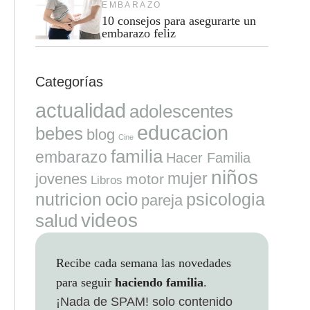
EMBARAZO
10 consejos para asegurarte un
embarazo feliz
Categorías
actualidad
adolescentes
educacion
bebes
blog
Cine
familia
embarazo
Hacer Familia
niños
mujer
jovenes
motor
Libros
ocio
nutricion
psicologia
pareja
videos
salud
Recibe cada semana las novedades
para seguir
haciendo familia
.
¡Nada de SPAM!
solo contenido