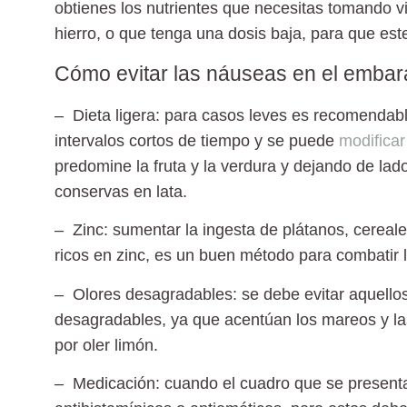
obtienes los nutrientes que necesitas tomando
v
hierro
, o que tenga una dosis baja, para que es
Cómo evitar las náuseas en el emba
– Dieta ligera
: para casos leves es recomendabl
intervalos cortos
de tiempo y se puede
modificar
predomine la
fruta y la verdura
y dejando de lado 
conservas en lata.
– Zinc:
sumentar la ingesta de
plátanos, cereal
ricos en zinc, es un buen método para combatir 
– Olores desagradables
: se debe evitar aquello
desagradables, ya que
acentúan los mareos y l
por
oler limón.
– Medicación
: cuando el cuadro que se present