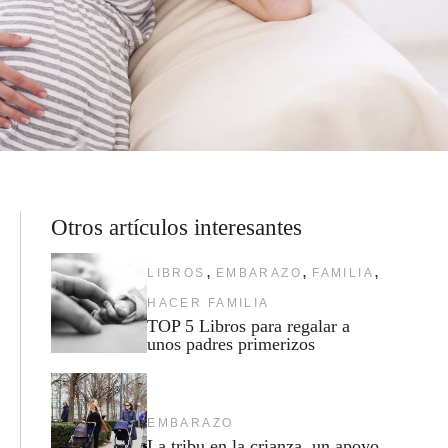
Otros artículos interesantes
,
,
,
LIBROS
EMBARAZO
FAMILIA
HACER FAMILIA
TOP 5 Libros para regalar a
unos padres primerizos
EMBARAZO
La tribu en la crianza, un apoyo