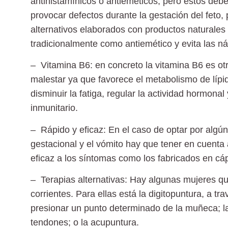
antihistamínicos o antieméticos, pero estos deb
provocar
defectos durante la gestación
del feto,
alternativos elaborados con
productos naturales
tradicionalmente como antiemético y evita las n
– Vitamina B6:
en concreto la vitamina B6 es ot
malestar
ya que favorece el metabolismo de lípi
disminuir la fatiga
, regular la
actividad hormonal
inmunitario.
– Rápido y eficaz:
En el caso de optar por algún
gestacional y el vómito hay que tener en cuenta
eficaz a los síntomas como los fabricados en
cáp
– Terapias alternativas
: Hay algunas mujeres q
corrientes. Para ellas está la
digitopuntura
, a tr
presionar un punto determinado de la muñeca; 
tendones; o la
acupuntura.