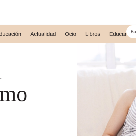
ducación
Actualidad
Ocio
Libros
Educar le
l
ómo