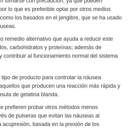
en
tomarse con precaución,
ya que pueden
 por lo que es preferible optar por otros medios
como los basados en el jengibre, que se ha usado
áuseas.
ro remedio alternativo que ayuda a
reducir este
dos, carbohidratos y proteínas; además de
y contribuir al funcionamiento normal del
sistema
 tipo de producto para controlar la náusea
 aquellos que producen una reacción más rápida y
sula de gelatina blanda.
ue prefieren probar otros métodos menos
avés de pulseras que evitan las náuseas al
la
acupresión
, basada en la presión de los