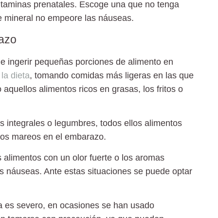
itaminas prenatales
. Escoge una que
no tenga
te mineral no empeore las náuseas.
razo
e ingerir
pequeñas porciones
de alimento en
 la dieta
, tomando
comidas más ligeras
en las que
aquellos alimentos ricos en grasas, los fritos o
es
integrales o
legumbres,
todos ellos alimentos
los
mareos en el embarazo.
s alimentos con un olor fuerte o los aromas
as náuseas
. Ante estas situaciones se puede optar
a es severo, en ocasiones se han usado