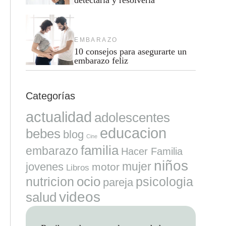
EMBARAZO
10 consejos para asegurarte un
embarazo feliz
Categorías
actualidad
adolescentes
educacion
bebes
blog
Cine
familia
embarazo
Hacer Familia
niños
mujer
jovenes
motor
Libros
ocio
nutricion
psicologia
pareja
videos
salud