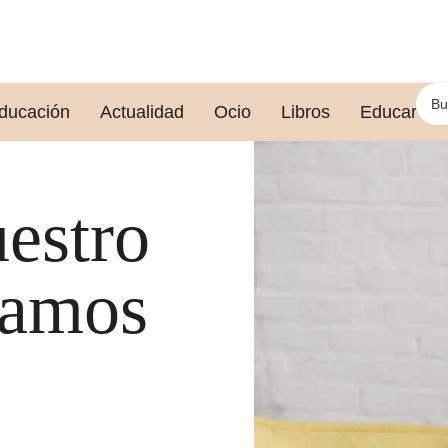
ducación
Actualidad
Ocio
Libros
Educar le
uestro
damos