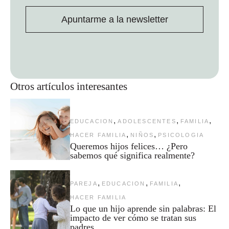
Apuntarme a la newsletter
Otros artículos interesantes
,
,
,
EDUCACION
ADOLESCENTES
FAMILIA
,
,
HACER FAMILIA
NIÑOS
PSICOLOGIA
Queremos hijos felices… ¿Pero
sabemos qué significa realmente?
,
,
,
PAREJA
EDUCACION
FAMILIA
HACER FAMILIA
Lo que un hijo aprende sin palabras: El
impacto de ver cómo se tratan sus
padres