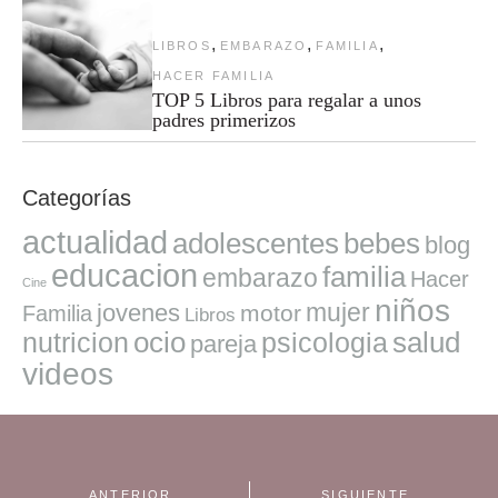
,
,
,
LIBROS
EMBARAZO
FAMILIA
HACER FAMILIA
TOP 5 Libros para regalar a unos
padres primerizos
Categorías
actualidad
adolescentes
bebes
blog
educacion
familia
embarazo
Hacer
Cine
niños
mujer
jovenes
motor
Familia
Libros
ocio
salud
nutricion
psicologia
pareja
videos
ANTERIOR
SIGUIENTE