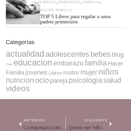
,
,
,
LIBROS
EMBARAZO
FAMILIA
HACER FAMILIA
TOP 5 Libros para regalar a unos
padres primerizos
Categorías
actualidad
adolescentes
bebes
blog
educacion
familia
embarazo
Hacer
Cine
niños
mujer
jovenes
motor
Familia
Libros
ocio
salud
nutricion
psicologia
pareja
videos
ANTERIOR
SIGUIENTE
La importancia de una buena comunicación en casa
¿Quiere ser ‘influencer’? Cómo manejar la atracción hacia esta nueva profesión