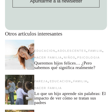
Apuntarme a la newsletter
Otros artículos interesantes
,
,
,
EDUCACION
ADOLESCENTES
FAMILIA
,
,
HACER FAMILIA
NIÑOS
PSICOLOGIA
Queremos hijos felices… ¿Pero
sabemos qué significa realmente?
,
,
,
PAREJA
EDUCACION
FAMILIA
HACER FAMILIA
Lo que un hijo aprende sin palabras: El
impacto de ver cómo se tratan sus
padres