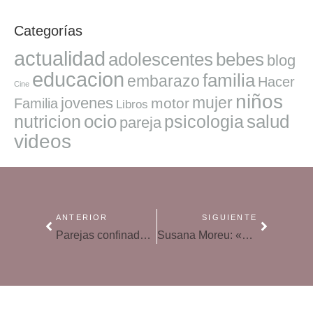
Categorías
actualidad
adolescentes
bebes
blog
educacion
familia
embarazo
Hacer
Cine
niños
mujer
jovenes
motor
Familia
Libros
ocio
salud
nutricion
psicologia
pareja
videos
ANTERIOR
SIGUIENTE
Parejas confinadas: 24 horas entre cuatro paredes
Susana Moreu: «La familia es la respuesta para amortiguar el impacto que tiene y va a tener esta crisis»