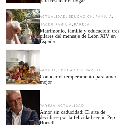
para resetear el hogar
,
,
,
ACTUALIDAD
EDUCACION
FAMILIA
,
HACER FAMILIA
PAREJA
Matrimonio, familia y educación: tres
pilares del mensaje de León XIV en
España
,
,
FAMILIA
EDUCACION
PAREJA
Conocer el temperamento para amar
mejor
,
PAREJA
ACTUALIDAD
Amor sin caducidad: El arte de
decidirse por la felicidad según Pep
Borrell