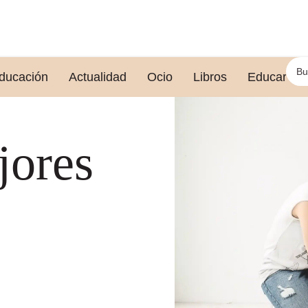
ducación
Actualidad
Ocio
Libros
Educar le
jores