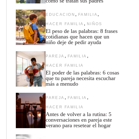
cómo se tratan sus padres
,
,
EDUCACION
FAMILIA
,
HACER FAMILIA
NIÑOS
El peso de las palabras: 8 frases
cotidianas que hacen que un
niño deje de pedir ayuda
,
,
PAREJA
FAMILIA
HACER FAMILIA
El poder de las palabras: 6 cosas
que tu pareja necesita escuchar
más a menudo
,
,
PAREJA
FAMILIA
HACER FAMILIA
Antes de volver a la rutina: 5
conversaciones en pareja este
verano para resetear el hogar