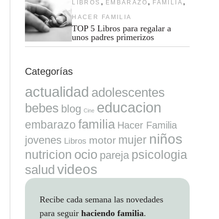
,
,
,
LIBROS
EMBARAZO
FAMILIA
HACER FAMILIA
TOP 5 Libros para regalar a
unos padres primerizos
Categorías
actualidad
adolescentes
educacion
bebes
blog
Cine
familia
embarazo
Hacer Familia
niños
mujer
jovenes
motor
Libros
ocio
nutricion
psicologia
pareja
videos
salud
Recibe cada semana las novedades
para seguir
haciendo familia
.