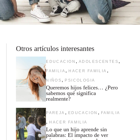
Otros artículos interesantes
,
,
EDUCACION
ADOLESCENTES
,
,
FAMILIA
HACER FAMILIA
,
NIÑOS
PSICOLOGIA
Queremos hijos felices… ¿Pero
sabemos qué significa
realmente?
,
,
PAREJA
EDUCACION
FAMILIA
,
HACER FAMILIA
Lo que un hijo aprende sin
palabras: El impacto de ver