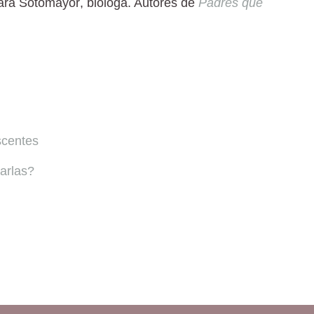
ara Sotomayor
, bióloga. Autores de
Padres que
scentes
narlas?