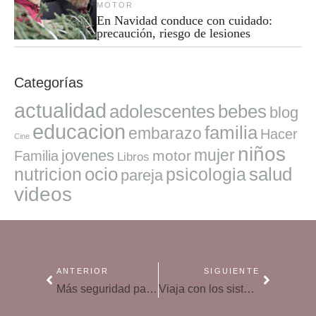
MOTOR
En Navidad conduce con cuidado:
precaución, riesgo de lesiones
Categorías
actualidad
adolescentes
bebes
blog
educacion
familia
embarazo
Hacer
Cine
niños
mujer
jovenes
motor
Familia
Libros
ocio
salud
nutricion
psicologia
pareja
videos
ANTERIOR
SIGUIENTE
Más seguridad para las familias en el coche
Viaja con los sistemas de retención infantil