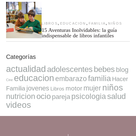
,
,
,
LIBROS
EDUCACION
FAMILIA
NIÑOS
15 Aventuras Inolvidables: la guía
indispensable de libros infantiles
Categorías
actualidad
adolescentes
bebes
blog
educacion
familia
embarazo
Hacer
Cine
niños
mujer
jovenes
motor
Familia
Libros
ocio
salud
nutricion
psicologia
pareja
videos