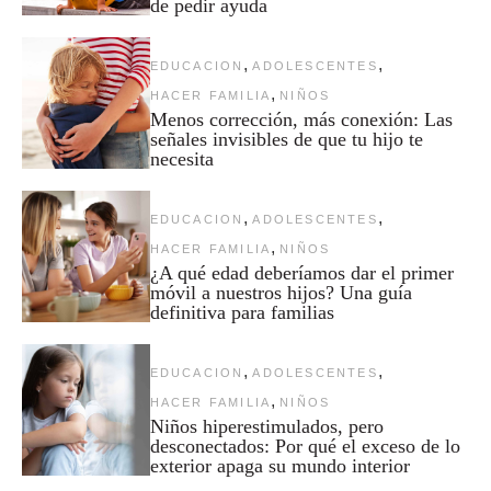
de pedir ayuda
,
,
EDUCACION
ADOLESCENTES
,
HACER FAMILIA
NIÑOS
Menos corrección, más conexión: Las
señales invisibles de que tu hijo te
necesita
,
,
EDUCACION
ADOLESCENTES
,
HACER FAMILIA
NIÑOS
¿A qué edad deberíamos dar el primer
móvil a nuestros hijos? Una guía
definitiva para familias
,
,
EDUCACION
ADOLESCENTES
,
HACER FAMILIA
NIÑOS
Niños hiperestimulados, pero
desconectados: Por qué el exceso de lo
exterior apaga su mundo interior