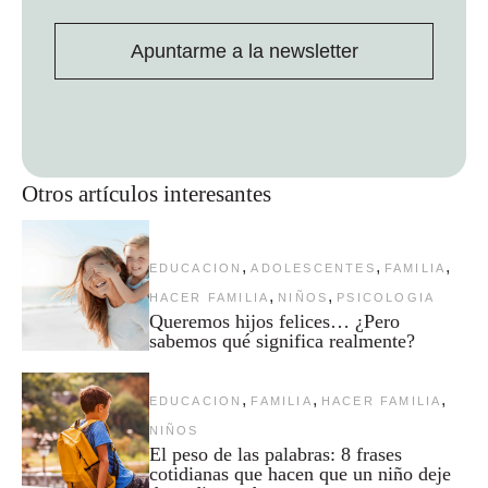
Apuntarme a la newsletter
Otros artículos interesantes
,
,
,
EDUCACION
ADOLESCENTES
FAMILIA
,
,
HACER FAMILIA
NIÑOS
PSICOLOGIA
Queremos hijos felices… ¿Pero
sabemos qué significa realmente?
,
,
,
EDUCACION
FAMILIA
HACER FAMILIA
NIÑOS
El peso de las palabras: 8 frases
cotidianas que hacen que un niño deje