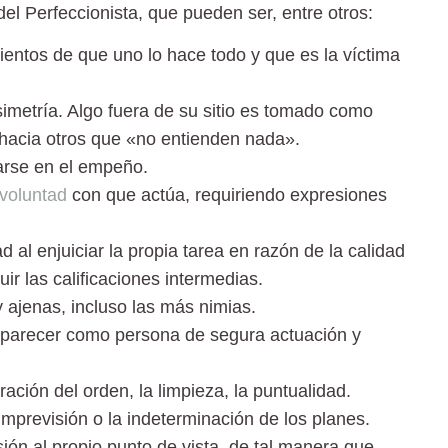
el Perfeccionista, que pueden ser, entre otros:
mientos de que uno lo hace todo y que es la víctima
 asimetría. Algo fuera de su sitio es tomado como
a hacia otros que «no entienden nada».
tarse en el empeño.
voluntad
con que actúa, requiriendo expresiones
ad al enjuiciar la propia tarea en razón de la calidad
ir las calificaciones intermedias.
 ajenas, incluso las más nimias.
aparecer como persona de segura actuación y
ación del orden, la limpieza, la puntualidad.
a imprevisión o la indeterminación de los planes.
ión al propio punto de vista, de tal manera que