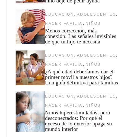
niño deje de pedir ayuda
,
,
EDUCACION
ADOLESCENTES
,
HACER FAMILIA
NIÑOS
Menos corrección, más
conexión: Las señales invisibles
de que tu hijo te necesita
,
,
EDUCACION
ADOLESCENTES
,
HACER FAMILIA
NIÑOS
¿A qué edad deberíamos dar el
primer móvil a nuestros hijos?
Una guía definitiva para familias
,
,
EDUCACION
ADOLESCENTES
,
HACER FAMILIA
NIÑOS
Niños hiperestimulados, pero
desconectados: Por qué el
exceso de lo exterior apaga su
mundo interior