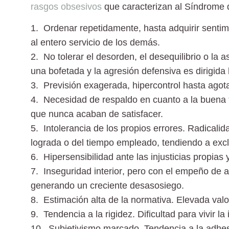
rasgos obsesivos
que caracterizan al Síndrome d
1. Ordenar repetidamente
, hasta adquirir senti
al entero servicio de los demás.
2. No tolerar el desorden
, el desequilibrio o la
una bofetada y la agresión defensiva es dirigid
3. Previsión exagerada
, hipercontrol hasta ago
4. Necesidad de respaldo
en cuanto a la buena
que nunca acaban de satisfacer.
5. Intolerancia de los propios errores
. Radicalid
lograda o del tiempo empleado, tendiendo a exclu
6. Hipersensibilidad ante las injusticias
propias y
7. Inseguridad interior
, pero con el empeño de 
generando un creciente desasosiego.
8. Estimación alta de la normativa.
Elevada valor
9. Tendencia a la rigidez.
Dificultad para vivir l
10. Subjetivismo marcado.
Tendencia a la adhes