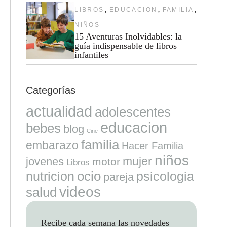
,
,
,
LIBROS
EDUCACION
FAMILIA
NIÑOS
15 Aventuras Inolvidables: la
guía indispensable de libros
infantiles
Categorías
actualidad
adolescentes
educacion
bebes
blog
Cine
familia
embarazo
Hacer Familia
niños
mujer
jovenes
motor
Libros
ocio
nutricion
psicologia
pareja
videos
salud
Recibe cada semana las novedades