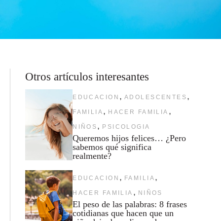
Otros artículos interesantes
,
,
EDUCACION
ADOLESCENTES
,
,
FAMILIA
HACER FAMILIA
,
NIÑOS
PSICOLOGIA
Queremos hijos felices… ¿Pero
sabemos qué significa
realmente?
,
,
EDUCACION
FAMILIA
,
HACER FAMILIA
NIÑOS
El peso de las palabras: 8 frases
cotidianas que hacen que un