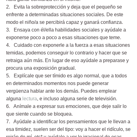
2. Evita la sobreprotección
y deja que el pequeño se
enfrente a determinadas situaciones sociales. De este
modo el niño/a se percibirá capaz y ganará confianza.
3. Ensaya con él/ella habilidades sociales
y ayúdale a
exponerse poco a poco a esas situaciones que teme.
4. Cuidado con exponerle a la fuerza a esas situaciones
temidas
, podemos conseguir lo contrario y hacer que se
retraiga aún más. En lugar de eso ayúdale a preparase y
procura una exposición gradual.
5. Explícale que ser tímido es algo normal
, que a todos
en determinados momentos nos puede generar
vergüenza hablar ante los demás. Puedes emplear
alguna
lectura
, e incluso alguna serie de televisión.
6. Anímale a expresar sus emociones,
que deje salir lo
que siente cuando se bloquea.
7. Ayúdale a identificar los pensamientos
que le llevan a
esa timidez, suelen ser del tipo: voy a
hacer el ridículo, se
reirán de mí, etc* y ayúdale a ver lo irracional de esas