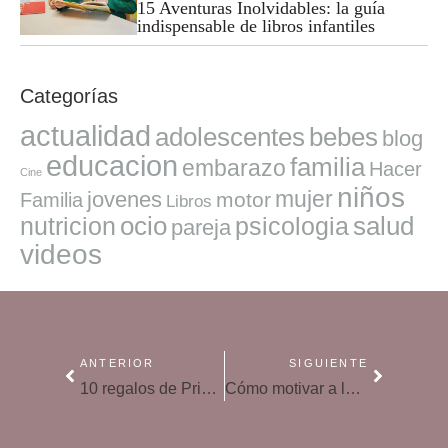
15 Aventuras Inolvidables: la guía
indispensable de libros infantiles
Categorías
actualidad
adolescentes
bebes
blog
educacion
familia
embarazo
Hacer
Cine
niños
mujer
jovenes
motor
Familia
Libros
ocio
salud
nutricion
psicologia
pareja
videos
ANTERIOR
SIGUIENTE
10 regalos de Primera Comunión para acertar
Cómo motivar a los niños poco deportistas