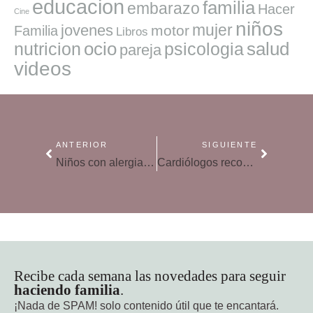
educacion
familia
embarazo
Hacer
Cine
niños
mujer
jovenes
motor
Familia
Libros
ocio
salud
nutricion
psicologia
pareja
videos
ANTERIOR
SIGUIENTE
Niños con alergia a la leche
Cardiólogos recomiendan la risa para mejorar la salud del corazón
Recibe cada semana las novedades para seguir
haciendo familia
.
¡Nada de SPAM!
solo contenido útil que te encantará.