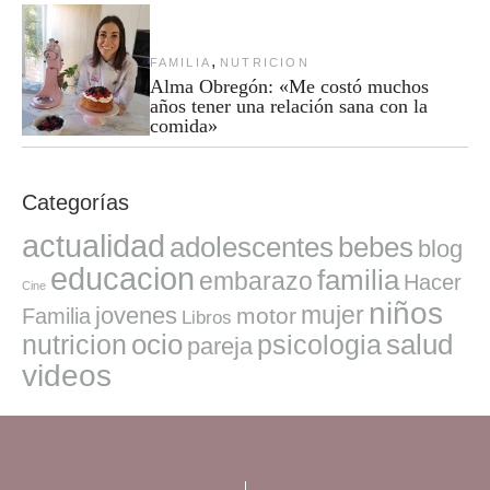
,
FAMILIA
NUTRICION
Alma Obregón: «Me costó muchos
años tener una relación sana con la
comida»
Categorías
actualidad
adolescentes
bebes
blog
educacion
familia
embarazo
Hacer
Cine
niños
mujer
jovenes
motor
Familia
Libros
ocio
salud
nutricion
psicologia
pareja
videos