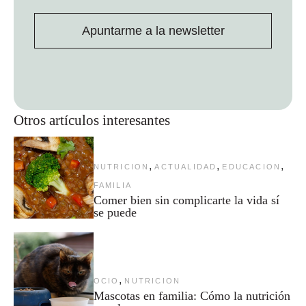
Apuntarme a la newsletter
Otros artículos interesantes
,
,
,
NUTRICION
ACTUALIDAD
EDUCACION
FAMILIA
Comer bien sin complicarte la vida sí
se puede
,
OCIO
NUTRICION
Mascotas en familia: Cómo la nutrición