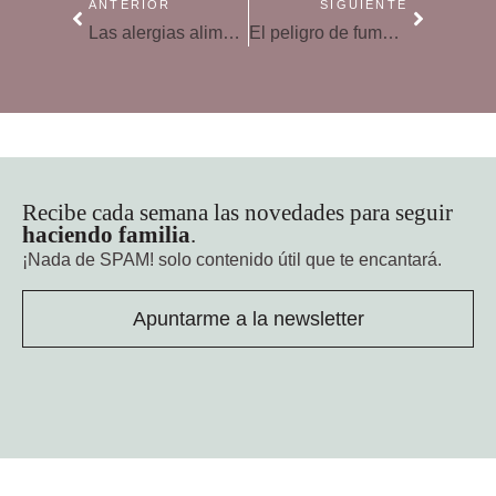
ANTERIOR
SIGUIENTE
Las alergias alimentarias se dan con el doble de frecuencia en niños que en adultos
El peligro de fumar en el coche con niños
Recibe cada semana las novedades para seguir
haciendo familia
.
¡Nada de SPAM!
solo contenido útil que te encantará.
Apuntarme a la newsletter