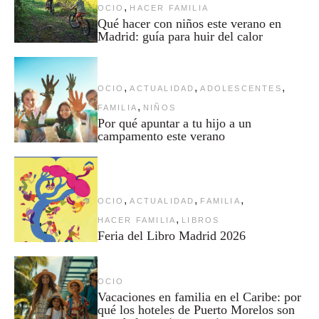
,
OCIO
HACER FAMILIA
Qué hacer con niños este verano en
Madrid: guía para huir del calor
,
,
,
OCIO
ACTUALIDAD
ADOLESCENTES
,
FAMILIA
NIÑOS
Por qué apuntar a tu hijo a un
campamento este verano
,
,
,
OCIO
ACTUALIDAD
FAMILIA
,
HACER FAMILIA
LIBROS
Feria del Libro Madrid 2026
OCIO
Vacaciones en familia en el Caribe: por
qué los hoteles de Puerto Morelos son