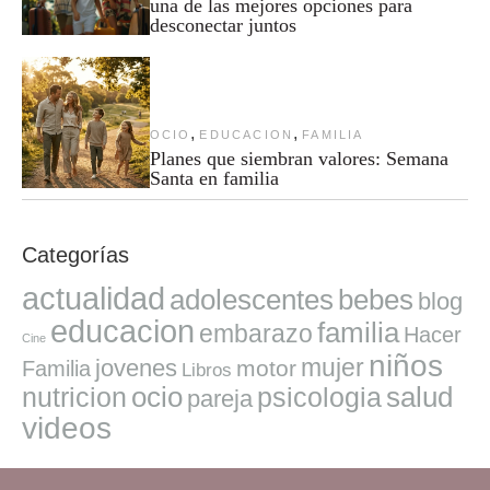
una de las mejores opciones para
desconectar juntos
,
,
OCIO
EDUCACION
FAMILIA
Planes que siembran valores: Semana
Santa en familia
Categorías
actualidad
adolescentes
bebes
blog
educacion
familia
embarazo
Hacer
Cine
niños
mujer
jovenes
motor
Familia
Libros
ocio
salud
nutricion
psicologia
pareja
videos