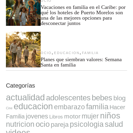
OCIO
Vacaciones en familia en el Caribe: por
qué los hoteles de Puerto Morelos son
una de las mejores opciones para
desconectar juntos
,
,
OCIO
EDUCACION
FAMILIA
Planes que siembran valores: Semana
Santa en familia
Categorías
actualidad
adolescentes
bebes
blog
educacion
familia
embarazo
Hacer
Cine
niños
mujer
jovenes
motor
Familia
Libros
ocio
salud
nutricion
psicologia
pareja
videos