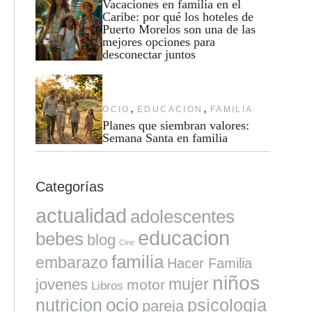
Vacaciones en familia en el
Caribe: por qué los hoteles de
Puerto Morelos son una de las
mejores opciones para
desconectar juntos
,
,
OCIO
EDUCACION
FAMILIA
Planes que siembran valores:
Semana Santa en familia
Categorías
actualidad
adolescentes
educacion
bebes
blog
Cine
familia
embarazo
Hacer Familia
niños
mujer
jovenes
motor
Libros
ocio
nutricion
psicologia
pareja