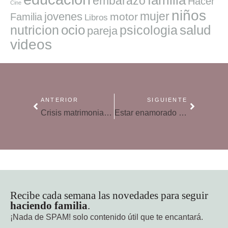
embarazo
Hacer
Cine
niños
mujer
jovenes
motor
Familia
Libros
ocio
salud
nutricion
psicologia
pareja
videos
ANTERIOR
SIGUIENTE
Crisis matrimoniales: más vale prevenir que curar
Estar enamorado es… ¿querer?
Recibe cada semana las novedades para seguir
haciendo familia
.
¡Nada de SPAM!
solo contenido útil que te encantará.