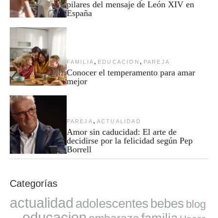
pilares del mensaje de León XIV en
España
,
,
FAMILIA
EDUCACION
PAREJA
Conocer el temperamento para amar
mejor
,
PAREJA
ACTUALIDAD
Amor sin caducidad: El arte de
decidirse por la felicidad según Pep
Borrell
Categorías
actualidad
adolescentes
bebes
blog
educacion
familia