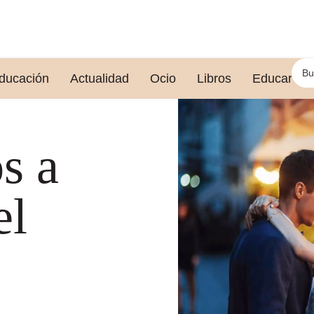
ducación
Actualidad
Ocio
Libros
Educar le
s a
el