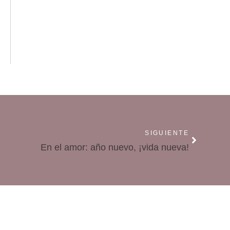
SIGUIENTE
En el amor: año nuevo, ¡vida nueva!