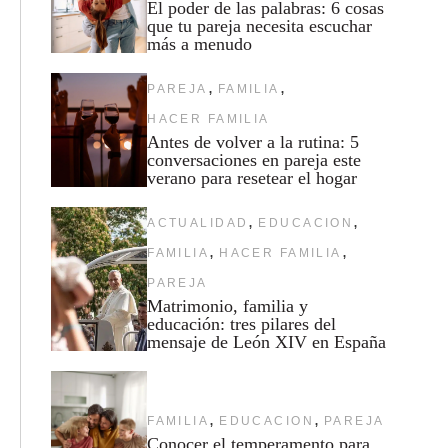
El poder de las palabras: 6 cosas
que tu pareja necesita escuchar
más a menudo
,
,
PAREJA
FAMILIA
HACER FAMILIA
Antes de volver a la rutina: 5
conversaciones en pareja este
verano para resetear el hogar
,
,
ACTUALIDAD
EDUCACION
,
,
FAMILIA
HACER FAMILIA
PAREJA
Matrimonio, familia y
educación: tres pilares del
mensaje de León XIV en España
,
,
FAMILIA
EDUCACION
PAREJA
Conocer el temperamento para