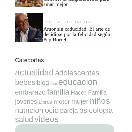
amar mejor
,
PAREJA
ACTUALIDAD
Amor sin caducidad: El arte de
decidirse por la felicidad según
Pep Borrell
Categorías
actualidad
adolescentes
educacion
bebes
blog
Cine
familia
embarazo
Hacer Familia
niños
mujer
jovenes
motor
Libros
ocio
nutricion
psicologia
pareja
videos
salud