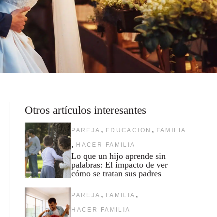
Otros artículos interesantes
,
,
PAREJA
EDUCACION
FAMILIA
,
HACER FAMILIA
Lo que un hijo aprende sin
palabras: El impacto de ver
cómo se tratan sus padres
,
,
PAREJA
FAMILIA
HACER FAMILIA