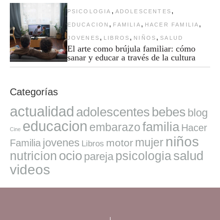
,
,
PSICOLOGIA
ADOLESCENTES
,
,
,
EDUCACION
FAMILIA
HACER FAMILIA
,
,
,
JOVENES
LIBROS
NIÑOS
SALUD
El arte como brújula familiar: cómo
sanar y educar a través de la cultura
Categorías
actualidad
adolescentes
bebes
blog
educacion
familia
embarazo
Hacer
Cine
niños
mujer
jovenes
motor
Familia
Libros
ocio
salud
nutricion
psicologia
pareja
videos