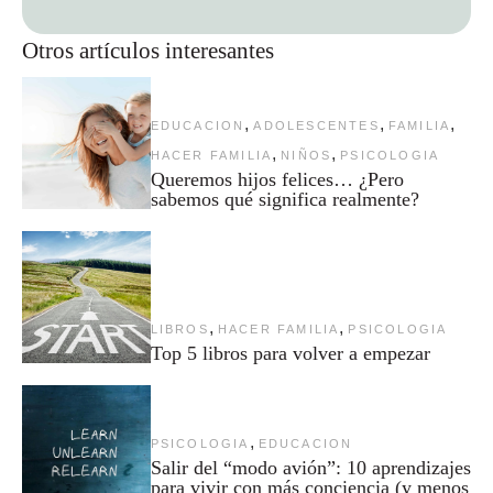
Otros artículos interesantes
,
,
,
EDUCACION
ADOLESCENTES
FAMILIA
,
,
HACER FAMILIA
NIÑOS
PSICOLOGIA
Queremos hijos felices… ¿Pero
sabemos qué significa realmente?
,
,
LIBROS
HACER FAMILIA
PSICOLOGIA
Top 5 libros para volver a empezar
,
PSICOLOGIA
EDUCACION
Salir del “modo avión”: 10 aprendizajes
para vivir con más conciencia (y menos