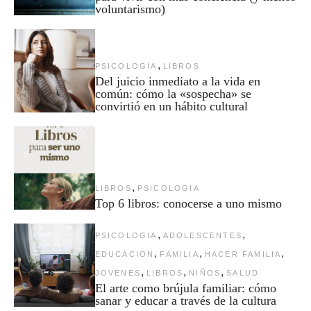
voluntarismo)
,
PSICOLOGIA
LIBROS
Del juicio inmediato a la vida en
común: cómo la «sospecha» se
convirtió en un hábito cultural
,
LIBROS
PSICOLOGIA
Top 6 libros: conocerse a uno mismo
,
,
PSICOLOGIA
ADOLESCENTES
,
,
,
EDUCACION
FAMILIA
HACER FAMILIA
,
,
,
JOVENES
LIBROS
NIÑOS
SALUD
El arte como brújula familiar: cómo
sanar y educar a través de la cultura