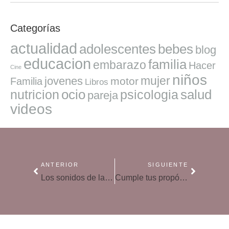
Categorías
actualidad
adolescentes
bebes
blog
educacion
familia
embarazo
Hacer
Cine
niños
mujer
jovenes
motor
Familia
Libros
ocio
salud
nutricion
psicologia
pareja
videos
ANTERIOR
SIGUIENTE
Los sonidos de la Navidad: ¿por qué nos producen tanta emoción escucharlos?
Cumple tus propósitos de Año Nuevo sin frustrarte