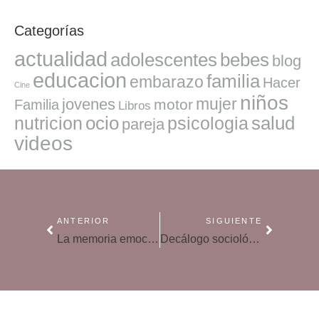
Categorías
actualidad
adolescentes
bebes
blog
educacion
familia
embarazo
Hacer
Cine
niños
mujer
jovenes
motor
Familia
Libros
ocio
salud
nutricion
psicologia
pareja
videos
ANTERIOR
SIGUIENTE
La memoria emocional, ¿se pueden modificar los recuerdos?
Decálogo sociológico para afrontar un verano sin restricciones