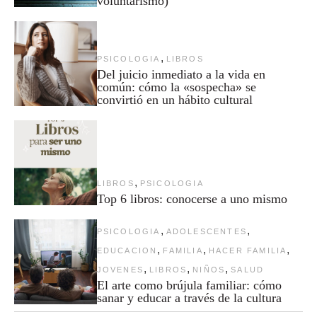
voluntarismo)
,
PSICOLOGIA
LIBROS
Del juicio inmediato a la vida en
común: cómo la «sospecha» se
convirtió en un hábito cultural
,
LIBROS
PSICOLOGIA
Top 6 libros: conocerse a uno mismo
,
,
PSICOLOGIA
ADOLESCENTES
,
,
,
EDUCACION
FAMILIA
HACER FAMILIA
,
,
,
JOVENES
LIBROS
NIÑOS
SALUD
El arte como brújula familiar: cómo
sanar y educar a través de la cultura