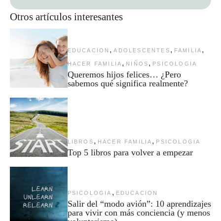
Otros artículos interesantes
,
,
,
EDUCACION
ADOLESCENTES
FAMILIA
,
,
HACER FAMILIA
NIÑOS
PSICOLOGIA
Queremos hijos felices… ¿Pero
sabemos qué significa realmente?
,
,
LIBROS
HACER FAMILIA
PSICOLOGIA
Top 5 libros para volver a empezar
,
PSICOLOGIA
EDUCACION
Salir del “modo avión”: 10 aprendizajes
para vivir con más conciencia (y menos