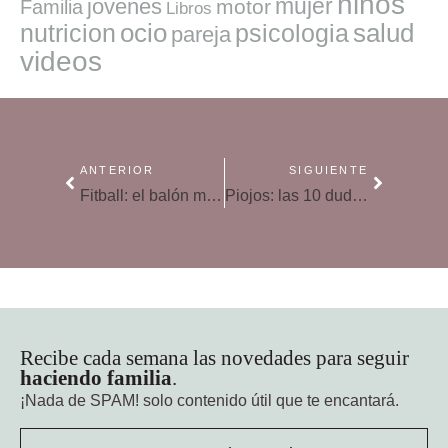
niños
mujer
jovenes
motor
Familia
Libros
ocio
salud
nutricion
psicologia
pareja
videos
ANTERIOR
SIGUIENTE
Fitball: el balón medicinal que te pone en forma
Piojos: las 10 dudas más frecuentes para eliminarlos
Recibe cada semana las novedades para seguir
haciendo familia
.
¡Nada de SPAM!
solo contenido útil que te encantará.