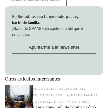
Recibe cada semana las novedades para seguir
haciendo familia
.
¡Nada de SPAM!
solo contenido útil que te
encantará.
Apuntarme a la newsletter
Otros artículos interesantes
,
,
PSICOLOGIA
ADOLESCENTES
,
,
,
EDUCACION
FAMILIA
HACER FAMILIA
,
,
,
JOVENES
LIBROS
NIÑOS
SALUD
El arte como brújula familiar: cómo