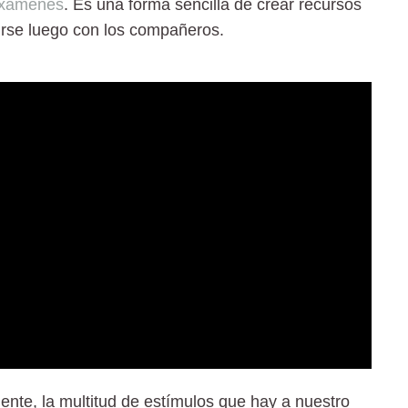
xámenes
. Es una forma sencilla de crear recursos
rse luego con los compañeros.
nte, la multitud de estímulos que hay a nuestro