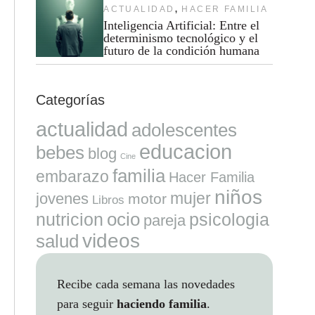
,
ACTUALIDAD
HACER FAMILIA
Inteligencia Artificial: Entre el
determinismo tecnológico y el
futuro de la condición humana
Categorías
actualidad
adolescentes
educacion
bebes
blog
Cine
familia
embarazo
Hacer Familia
niños
mujer
jovenes
motor
Libros
ocio
nutricion
psicologia
pareja
videos
salud
Recibe cada semana las novedades
para seguir
haciendo familia
.