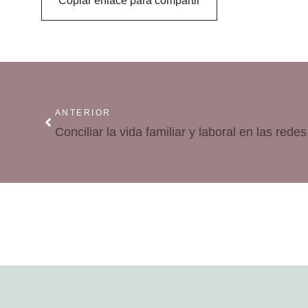
Copiar enlace para compartir
ANTERIOR
Conciliar la vida familiar y laboral en las rede