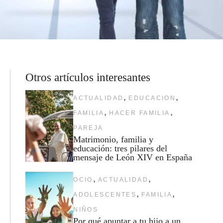
Otros artículos interesantes
,
,
ACTUALIDAD
EDUCACION
,
,
FAMILIA
HACER FAMILIA
PAREJA
Matrimonio, familia y
educación: tres pilares del
mensaje de León XIV en España
,
,
OCIO
ACTUALIDAD
,
,
ADOLESCENTES
FAMILIA
NIÑOS
Por qué apuntar a tu hijo a un