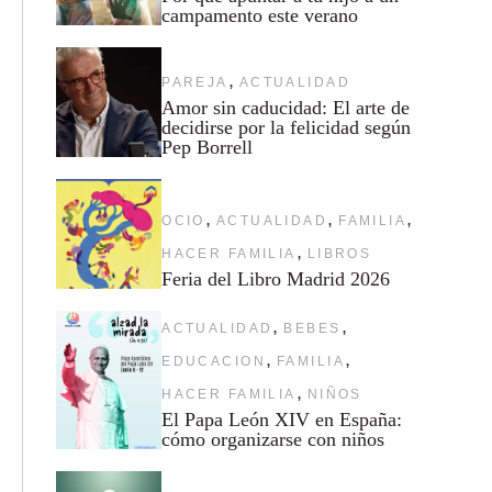
campamento este verano
,
PAREJA
ACTUALIDAD
Amor sin caducidad: El arte de
decidirse por la felicidad según
Pep Borrell
,
,
,
OCIO
ACTUALIDAD
FAMILIA
,
HACER FAMILIA
LIBROS
Feria del Libro Madrid 2026
,
,
ACTUALIDAD
BEBES
,
,
EDUCACION
FAMILIA
,
HACER FAMILIA
NIÑOS
El Papa León XIV en España:
cómo organizarse con niños