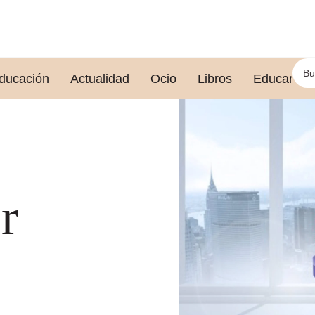
ducación
Actualidad
Ocio
Libros
Educar le
r