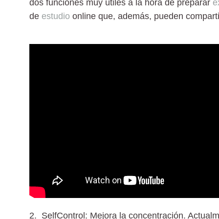
dos funciones muy útiles a la hora de preparar
e
de
estudio
online que, además, pueden comparti
2. SelfControl: Mejora la concentración.
Actualme