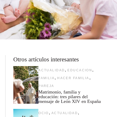
Otros artículos interesantes
,
,
ACTUALIDAD
EDUCACION
,
,
FAMILIA
HACER FAMILIA
PAREJA
Matrimonio, familia y
educación: tres pilares del
mensaje de León XIV en España
,
,
OCIO
ACTUALIDAD