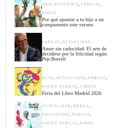
,
,
ADOLESCENTES
FAMILIA
NIÑOS
Por qué apuntar a tu hijo a un
campamento este verano
,
PAREJA
ACTUALIDAD
Amor sin caducidad: El arte de
decidirse por la felicidad según
Pep Borrell
,
,
,
OCIO
ACTUALIDAD
FAMILIA
,
HACER FAMILIA
LIBROS
Feria del Libro Madrid 2026
,
,
ACTUALIDAD
BEBES
,
,
EDUCACION
FAMILIA
,
HACER FAMILIA
NIÑOS