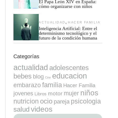
El Papa León XIV en España:
cómo organizarse con niños
,
ACTUALIDAD
HACER FAMILIA
Inteligencia Artificial: Entre el
determinismo tecnológico y el
futuro de la condición humana
Categorías
actualidad
adolescentes
educacion
bebes
blog
Cine
familia
embarazo
Hacer Familia
niños
mujer
jovenes
motor
Libros
ocio
nutricion
psicologia
pareja
videos
salud