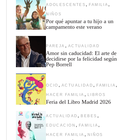
,
,
ADOLESCENTES
FAMILIA
NIÑOS
Por qué apuntar a tu hijo a un
campamento este verano
,
PAREJA
ACTUALIDAD
Amor sin caducidad: El arte de
decidirse por la felicidad según
Pep Borrell
,
,
,
OCIO
ACTUALIDAD
FAMILIA
,
HACER FAMILIA
LIBROS
Feria del Libro Madrid 2026
,
,
ACTUALIDAD
BEBES
,
,
EDUCACION
FAMILIA
,
HACER FAMILIA
NIÑOS