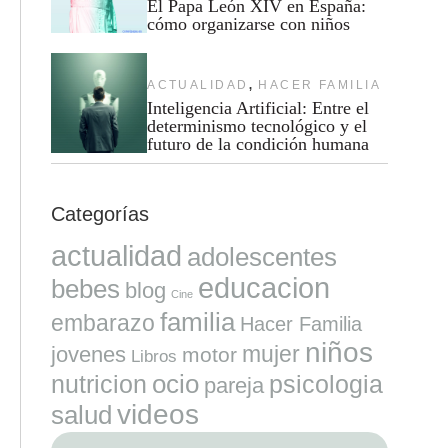
El Papa León XIV en España:
cómo organizarse con niños
,
ACTUALIDAD
HACER FAMILIA
Inteligencia Artificial: Entre el
determinismo tecnológico y el
futuro de la condición humana
Categorías
actualidad
adolescentes
educacion
bebes
blog
Cine
familia
embarazo
Hacer Familia
niños
mujer
jovenes
motor
Libros
ocio
nutricion
psicologia
pareja
videos
salud