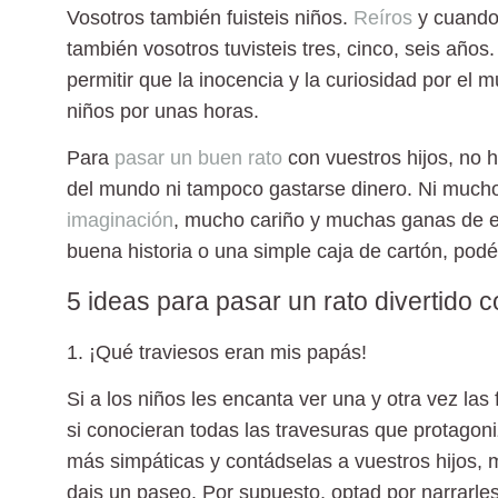
Vosotros también fuisteis niños.
Reíros
y cuando 
también vosotros tuvisteis tres, cinco, seis año
permitir que la inocencia y la curiosidad por el
niños por unas horas.
Para
pasar un buen rato
con vuestros hijos, no h
del mundo ni tampoco gastarse dinero. Ni much
imaginación
, mucho cariño y muchas ganas de es
buena historia o una simple caja de cartón, podé
5 ideas para pasar un rato divertido c
1. ¡Qué traviesos eran mis papás!
Si a los niños les encanta ver una y otra vez l
si conocieran todas las travesuras que protagon
más simpáticas y contádselas a vuestros hijos, m
dais un paseo. Por supuesto, optad por narrarles