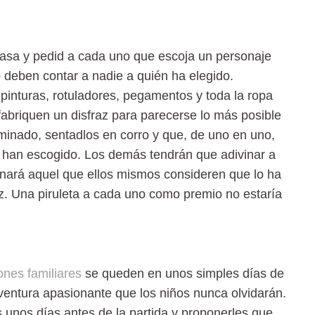
 casa y pedid a cada uno que escoja un personaje
o deben contar a nadie a quién ha elegido.
pinturas, rotuladores, pegamentos y toda la ropa
fabriquen un disfraz para parecerse lo más posible
minado, sentadlos en corro y que, de uno en uno,
 han escogido. Los demás tendrán que adivinar a
ganará aquel que ellos mismos consideren que lo ha
az. Una piruleta a cada uno como premio no estaría
ones familiares
se queden en unos simples días de
ventura apasionante que los niños nunca olvidarán.
 unos días antes de la partida y proponerles que