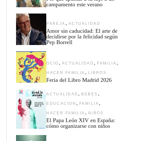
campamento este verano
,
PAREJA
ACTUALIDAD
Amor sin caducidad: El arte de
decidirse por la felicidad según
Pep Borrell
,
,
,
OCIO
ACTUALIDAD
FAMILIA
,
HACER FAMILIA
LIBROS
Feria del Libro Madrid 2026
,
,
ACTUALIDAD
BEBES
,
,
EDUCACION
FAMILIA
,
HACER FAMILIA
NIÑOS
El Papa León XIV en España:
cómo organizarse con niños