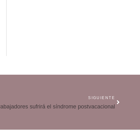
SIGUIENTE
trabajadores sufrirá el síndrome postvacacional