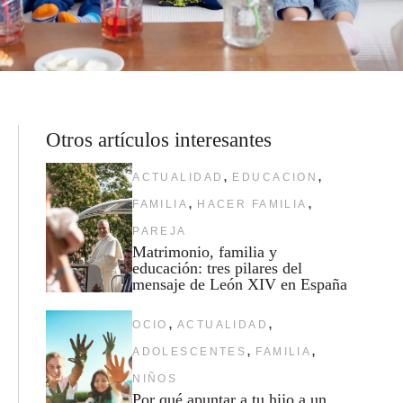
Otros artículos interesantes
,
,
ACTUALIDAD
EDUCACION
,
,
FAMILIA
HACER FAMILIA
PAREJA
Matrimonio, familia y
educación: tres pilares del
mensaje de León XIV en España
,
,
OCIO
ACTUALIDAD
,
,
ADOLESCENTES
FAMILIA
NIÑOS
Por qué apuntar a tu hijo a un