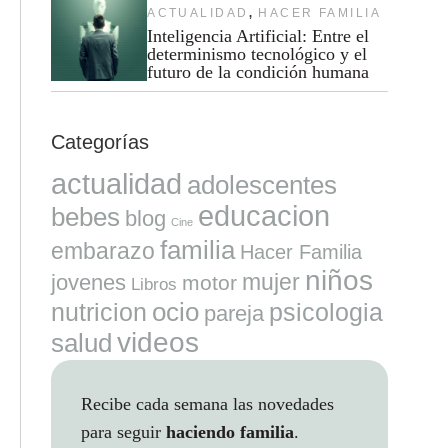
,
ACTUALIDAD
HACER FAMILIA
Inteligencia Artificial: Entre el
determinismo tecnológico y el
futuro de la condición humana
Categorías
actualidad
adolescentes
educacion
bebes
blog
Cine
familia
embarazo
Hacer Familia
niños
mujer
jovenes
motor
Libros
ocio
nutricion
psicologia
pareja
videos
salud
Recibe cada semana las novedades
para seguir
haciendo familia
.