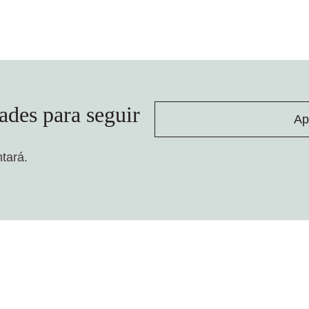
ades para seguir
Ap
ntará.