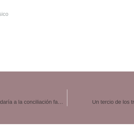
sico
Un estudio sugiere que un cambio horario ayudaría a la conciliación familiar
Un tercio de los 