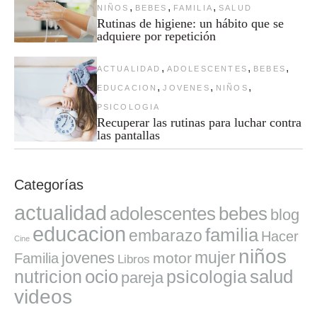
,
,
,
NIÑOS
BEBES
FAMILIA
SALUD
Rutinas de higiene: un hábito que se
adquiere por repetición
,
,
,
ACTUALIDAD
ADOLESCENTES
BEBES
,
,
,
EDUCACION
JOVENES
NIÑOS
PSICOLOGIA
Recuperar las rutinas para luchar contra
las pantallas
Categorías
actualidad
adolescentes
bebes
blog
educacion
familia
embarazo
Hacer
Cine
niños
mujer
jovenes
motor
Familia
Libros
ocio
salud
nutricion
psicologia
pareja
videos