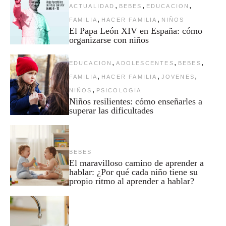
,
,
,
ACTUALIDAD
BEBES
EDUCACION
,
,
FAMILIA
HACER FAMILIA
NIÑOS
El Papa León XIV en España: cómo
organizarse con niños
,
,
,
EDUCACION
ADOLESCENTES
BEBES
,
,
,
FAMILIA
HACER FAMILIA
JOVENES
,
NIÑOS
PSICOLOGIA
Niños resilientes: cómo enseñarles a
superar las dificultades
BEBES
El maravilloso camino de aprender a
hablar: ¿Por qué cada niño tiene su
propio ritmo al aprender a hablar?