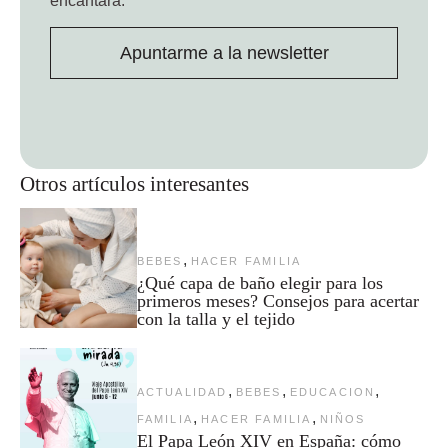
encantará.
Apuntarme a la newsletter
Otros artículos interesantes
,
BEBES
HACER FAMILIA
¿Qué capa de baño elegir para los
primeros meses? Consejos para acertar
con la talla y el tejido
,
,
,
ACTUALIDAD
BEBES
EDUCACION
,
,
FAMILIA
HACER FAMILIA
NIÑOS
El Papa León XIV en España: cómo