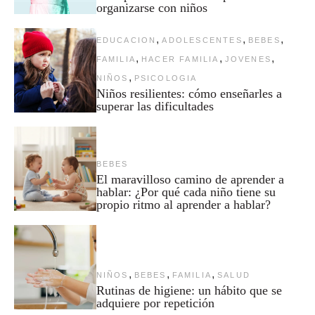
organizarse con niños
,
,
,
EDUCACION
ADOLESCENTES
BEBES
,
,
,
FAMILIA
HACER FAMILIA
JOVENES
,
NIÑOS
PSICOLOGIA
Niños resilientes: cómo enseñarles a
superar las dificultades
BEBES
El maravilloso camino de aprender a
hablar: ¿Por qué cada niño tiene su
propio ritmo al aprender a hablar?
,
,
,
NIÑOS
BEBES
FAMILIA
SALUD
Rutinas de higiene: un hábito que se
adquiere por repetición