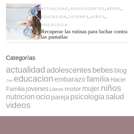
,
,
,
ACTUALIDAD
ADOLESCENTES
BEBES
,
,
,
EDUCACION
JOVENES
NIÑOS
PSICOLOGIA
Recuperar las rutinas para luchar contra
las pantallas
Categorías
actualidad
adolescentes
bebes
blog
educacion
familia
embarazo
Hacer
Cine
niños
mujer
jovenes
motor
Familia
Libros
ocio
salud
nutricion
psicologia
pareja
videos