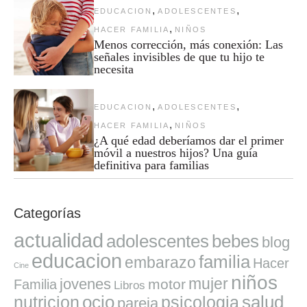
,
,
EDUCACION
ADOLESCENTES
,
HACER FAMILIA
NIÑOS
Menos corrección, más conexión: Las
señales invisibles de que tu hijo te
necesita
,
,
EDUCACION
ADOLESCENTES
,
HACER FAMILIA
NIÑOS
¿A qué edad deberíamos dar el primer
móvil a nuestros hijos? Una guía
definitiva para familias
Categorías
actualidad
adolescentes
bebes
blog
educacion
familia
embarazo
Hacer
Cine
niños
mujer
jovenes
motor
Familia
Libros
ocio
salud
nutricion
psicologia
pareja