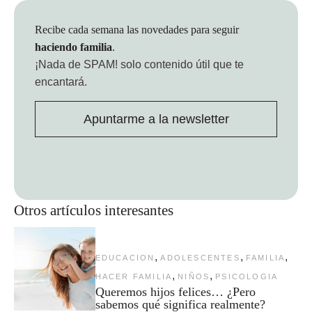
Recibe cada semana las novedades para seguir
haciendo familia
.
¡Nada de SPAM!
solo contenido útil que te
encantará.
Apuntarme a la newsletter
Otros artículos interesantes
,
,
,
EDUCACION
ADOLESCENTES
FAMILIA
,
,
HACER FAMILIA
NIÑOS
PSICOLOGIA
Queremos hijos felices… ¿Pero
sabemos qué significa realmente?