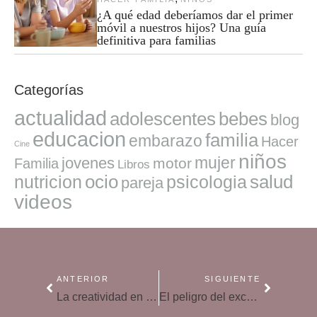
¿A qué edad deberíamos dar el primer
móvil a nuestros hijos? Una guía
definitiva para familias
Categorías
actualidad
adolescentes
bebes
blog
educacion
familia
embarazo
Hacer
Cine
niños
mujer
jovenes
motor
Familia
Libros
ocio
salud
nutricion
psicologia
pareja
videos
ANTERIOR
SIGUIENTE
La creatividad en la infancia fomenta el emprendimiento
El peligro del exceso de deberes para los niños