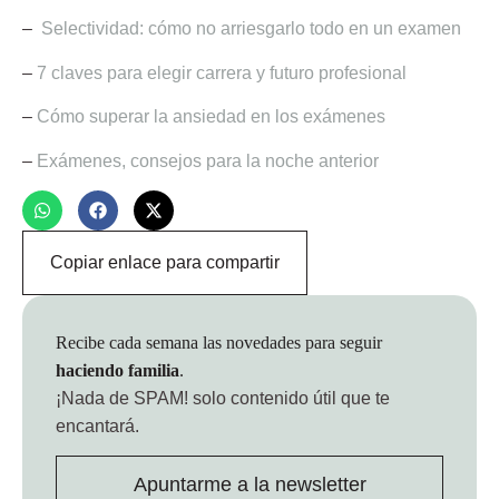
–
Selectividad: cómo no arriesgarlo todo en un examen
–
7 claves para elegir carrera y futuro profesional
–
Cómo superar la ansiedad en los exámenes
–
Exámenes, consejos para la noche anterior
Copiar enlace para compartir
Recibe cada semana las novedades para seguir
haciendo familia
.
¡Nada de SPAM!
solo contenido útil que te
encantará.
Apuntarme a la newsletter