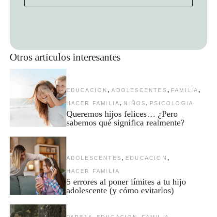
Otros artículos interesantes
,
,
,
EDUCACION
ADOLESCENTES
FAMILIA
,
,
HACER FAMILIA
NIÑOS
PSICOLOGIA
Queremos hijos felices… ¿Pero
sabemos qué significa realmente?
,
,
ADOLESCENTES
EDUCACION
HACER FAMILIA
5 errores al poner límites a tu hijo
adolescente (y cómo evitarlos)
,
,
,