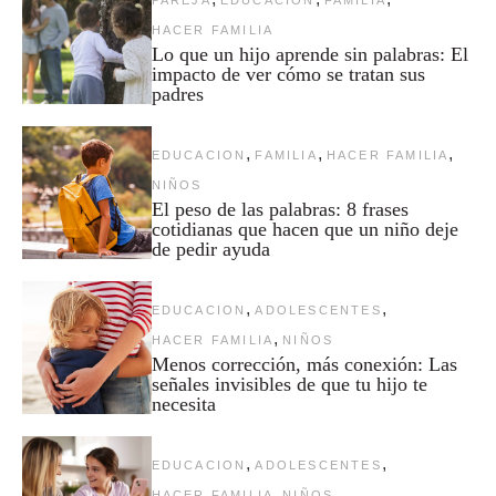
PAREJA
EDUCACION
FAMILIA
HACER FAMILIA
Lo que un hijo aprende sin palabras: El
impacto de ver cómo se tratan sus
padres
,
,
,
EDUCACION
FAMILIA
HACER FAMILIA
NIÑOS
El peso de las palabras: 8 frases
cotidianas que hacen que un niño deje
de pedir ayuda
,
,
EDUCACION
ADOLESCENTES
,
HACER FAMILIA
NIÑOS
Menos corrección, más conexión: Las
señales invisibles de que tu hijo te
necesita
,
,
EDUCACION
ADOLESCENTES
,
HACER FAMILIA
NIÑOS