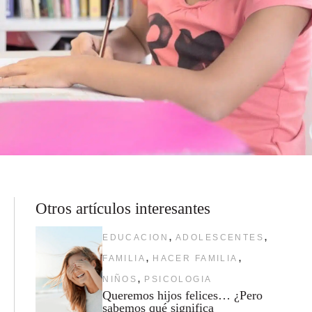
Otros artículos interesantes
,
,
EDUCACION
ADOLESCENTES
,
,
FAMILIA
HACER FAMILIA
,
NIÑOS
PSICOLOGIA
Queremos hijos felices… ¿Pero
sabemos qué significa