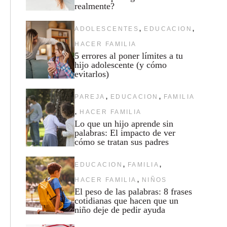
realmente?
,
,
ADOLESCENTES
EDUCACION
HACER FAMILIA
5 errores al poner límites a tu
hijo adolescente (y cómo
evitarlos)
,
,
PAREJA
EDUCACION
FAMILIA
,
HACER FAMILIA
Lo que un hijo aprende sin
palabras: El impacto de ver
cómo se tratan sus padres
,
,
EDUCACION
FAMILIA
,
HACER FAMILIA
NIÑOS
El peso de las palabras: 8 frases
cotidianas que hacen que un
niño deje de pedir ayuda