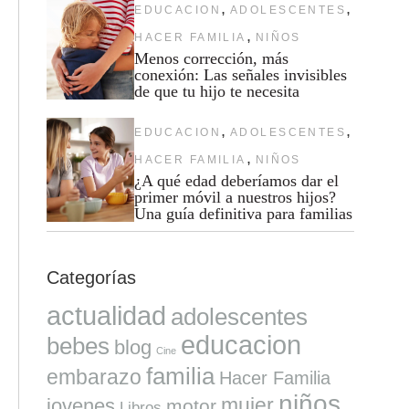
,
,
EDUCACION
ADOLESCENTES
,
HACER FAMILIA
NIÑOS
Menos corrección, más
conexión: Las señales invisibles
de que tu hijo te necesita
,
,
EDUCACION
ADOLESCENTES
,
HACER FAMILIA
NIÑOS
¿A qué edad deberíamos dar el
primer móvil a nuestros hijos?
Una guía definitiva para familias
Categorías
actualidad
adolescentes
educacion
bebes
blog
Cine
familia
embarazo
Hacer Familia
niños
mujer
jovenes
motor
Libros