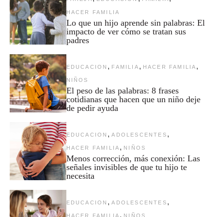
HACER FAMILIA
Lo que un hijo aprende sin palabras: El
impacto de ver cómo se tratan sus
padres
,
,
,
EDUCACION
FAMILIA
HACER FAMILIA
NIÑOS
El peso de las palabras: 8 frases
cotidianas que hacen que un niño deje
de pedir ayuda
,
,
EDUCACION
ADOLESCENTES
,
HACER FAMILIA
NIÑOS
Menos corrección, más conexión: Las
señales invisibles de que tu hijo te
necesita
,
,
EDUCACION
ADOLESCENTES
,
HACER FAMILIA
NIÑOS