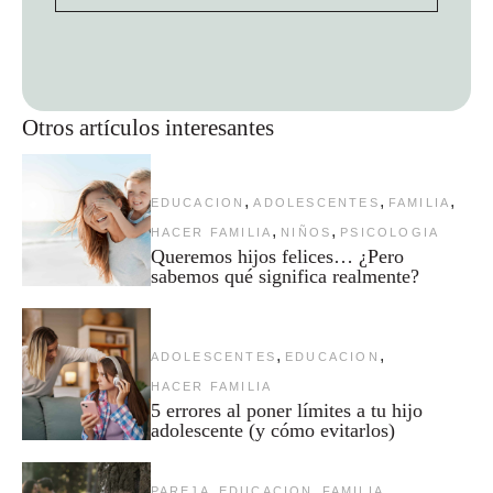
Otros artículos interesantes
,
,
,
EDUCACION
ADOLESCENTES
FAMILIA
,
,
HACER FAMILIA
NIÑOS
PSICOLOGIA
Queremos hijos felices… ¿Pero
sabemos qué significa realmente?
,
,
ADOLESCENTES
EDUCACION
HACER FAMILIA
5 errores al poner límites a tu hijo
adolescente (y cómo evitarlos)
,
,
,
PAREJA
EDUCACION
FAMILIA