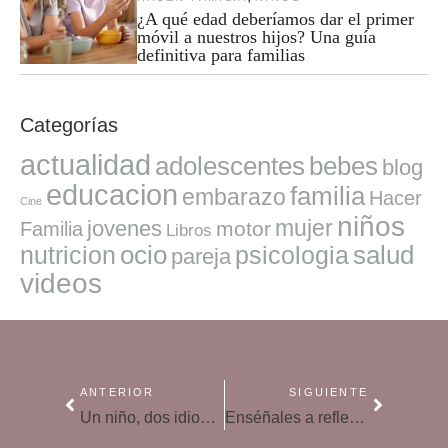
¿A qué edad deberíamos dar el primer
móvil a nuestros hijos? Una guía
definitiva para familias
Categorías
actualidad
adolescentes
bebes
blog
educacion
familia
embarazo
Hacer
Cine
niños
mujer
jovenes
motor
Familia
Libros
ocio
salud
nutricion
psicologia
pareja
videos
ANTERIOR
SIGUIENTE
Un niño, dos idiomas: la era del bilingüismo
Enséñales a reflexionar sobre el bien y el mal