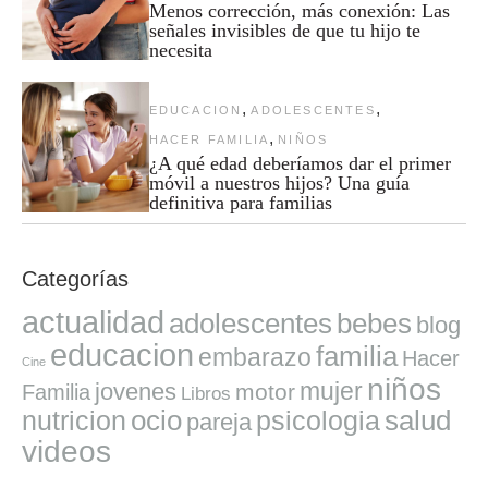
Menos corrección, más conexión: Las
señales invisibles de que tu hijo te
necesita
,
,
EDUCACION
ADOLESCENTES
,
HACER FAMILIA
NIÑOS
¿A qué edad deberíamos dar el primer
móvil a nuestros hijos? Una guía
definitiva para familias
Categorías
actualidad
adolescentes
bebes
blog
educacion
familia
embarazo
Hacer
Cine
niños
mujer
jovenes
motor
Familia
Libros
ocio
salud
nutricion
psicologia
pareja
videos