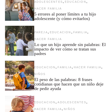
,
,
ADOLESCENTES
EDUCACION
HACER FAMILIA
5 errores al poner límites a tu hijo
adolescente (y cómo evitarlos)
,
,
,
PAREJA
EDUCACION
FAMILIA
HACER FAMILIA
Lo que un hijo aprende sin palabras: El
impacto de ver cómo se tratan sus
padres
,
,
,
EDUCACION
FAMILIA
HACER FAMILIA
NIÑOS
El peso de las palabras: 8 frases
cotidianas que hacen que un niño deje
de pedir ayuda
,
,
EDUCACION
ADOLESCENTES
,
HACER FAMILIA
NIÑOS