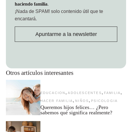
haciendo familia
.
¡Nada de SPAM!
solo contenido útil que te
encantará.
Apuntarme a la newsletter
Otros artículos interesantes
,
,
,
EDUCACION
ADOLESCENTES
FAMILIA
,
,
HACER FAMILIA
NIÑOS
PSICOLOGIA
Queremos hijos felices… ¿Pero
sabemos qué significa realmente?