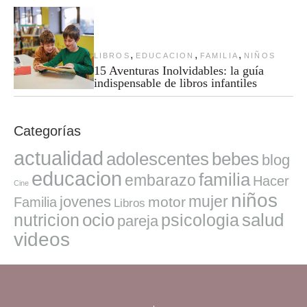
,
,
,
LIBROS
EDUCACION
FAMILIA
NIÑOS
15 Aventuras Inolvidables: la guía
indispensable de libros infantiles
Categorías
actualidad
adolescentes
bebes
blog
educacion
familia
embarazo
Hacer
Cine
niños
mujer
jovenes
motor
Familia
Libros
ocio
salud
nutricion
psicologia
pareja
videos