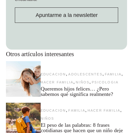
Apuntarme a la newsletter
Otros artículos interesantes
,
,
,
EDUCACION
ADOLESCENTES
FAMILIA
,
,
HACER FAMILIA
NIÑOS
PSICOLOGIA
Queremos hijos felices… ¿Pero
sabemos qué significa realmente?
,
,
,
EDUCACION
FAMILIA
HACER FAMILIA
NIÑOS
El peso de las palabras: 8 frases
cotidianas que hacen que un niño deje